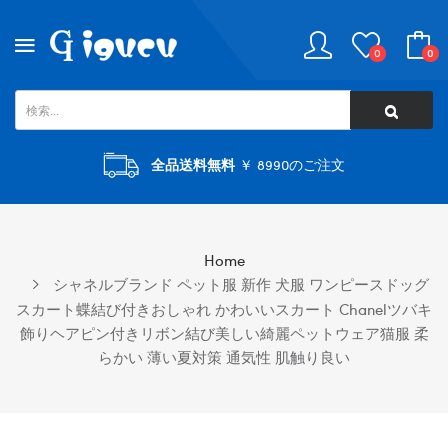
0
0
全品送料無料
￥ 8990のご注文
Home
シャネルブランド ペット服 新作 犬服 ワンピースドッグ
スカート蝶結び付きおしゃれ かわいいスカート Chanelツバキ
飾りヘアピン付きリボン結び美しい綺麗ペットウェア猫服 柔
らかい 薄い夏対策 通気性 肌触り良い