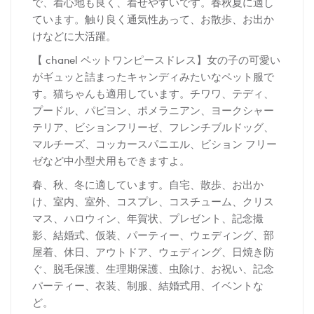
で、着心地も良く、着せやすいです。春秋夏に適し
ています。触り良く通気性あって、お散歩、お出か
けなどに大活躍。
【 chanel ペットワンピースドレス】女の子の可愛い
がギュッと詰まったキャンディみたいなペット服で
す。猫ちゃんも適用しています。チワワ、テディ、
プードル、パピヨン、ポメラニアン、ヨークシャー
テリア、ビションフリーゼ、フレンチブルドッグ、
マルチーズ、コッカースパニエル、ビション フリー
ゼなど中小型犬用もできますよ。
春、秋、冬に適しています。自宅、散歩、お出か
け、室内、室外、コスプレ、コスチューム、クリス
マス、ハロウィン、年賀状、プレゼント、記念撮
影、結婚式、仮装、パーティー、ウェディング、部
屋着、休日、アウトドア、ウェディング、日焼き防
ぐ、脱毛保護、生理期保護、虫除け、お祝い、記念
パーティー、衣装、制服、結婚式用、イベントな
ど。