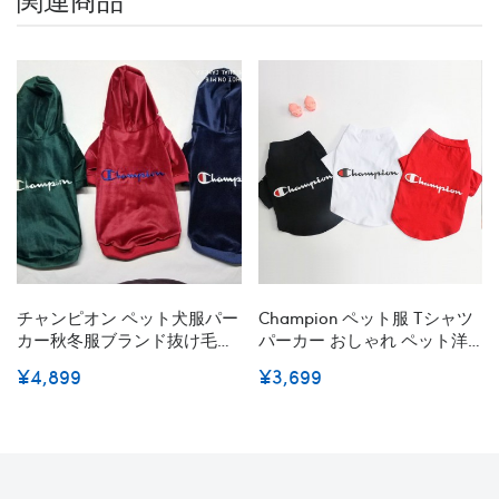
チャンピオン ペット犬服パー
Champion ペット服 Tシャツ
カー秋冬服ブランド抜け毛対
パーカー おしゃれ ペット洋
策や寒さ対策に最適 スフィン
服 チャンピオン プルオーバ
¥4,899
¥3,699
クス Championペット服コ
ー 犬用服 春夏洋服 ストリー
ピー帽子付きパーカー ペッ
ト系 プルパーカー ブランド
トウェア よい肌触り 柔らか
小型犬 中型犬 通販
い