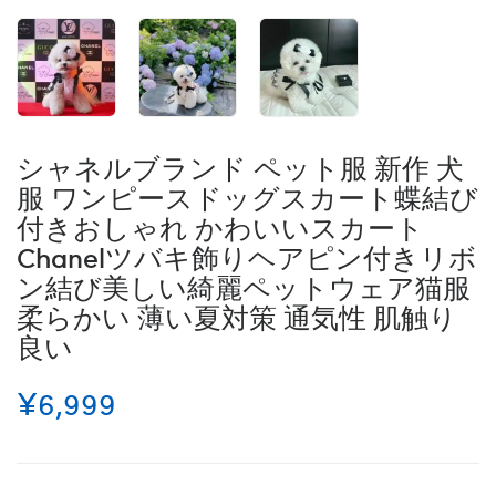
シャネルブランド ペット服 新作 犬
服 ワンピースドッグスカート蝶結び
付きおしゃれ かわいいスカート
Chanelツバキ飾りヘアピン付きリボ
ン結び美しい綺麗ペットウェア猫服
柔らかい 薄い夏対策 通気性 肌触り
良い
¥6,999