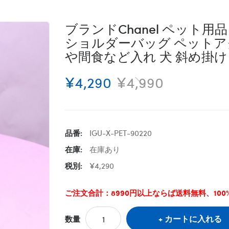
ブランドChanel ペット用
ショルダーバッグ ペットア
や間食など入れ 犬 斜め掛け
¥4,290
¥4,990
品番:
IGU-X-PET-90220
在庫:
在庫あり
税別:
¥4,290
ご注文合計：8990円以上ならば送料無料、10
カートに入れる
数量