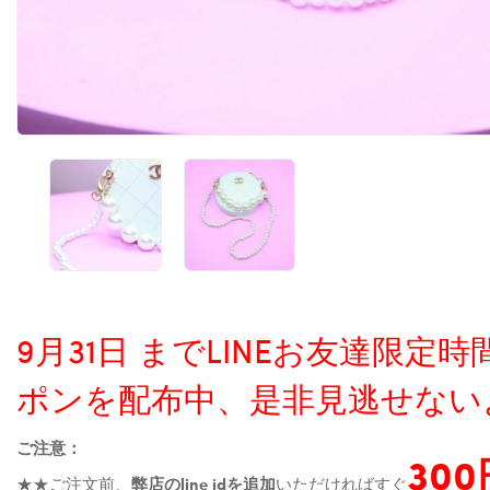
9月31日 までLINEお友達限
ポンを配布中、是非見逃せない
ご注意：
30
★★ご注文前、
弊店のline idを追加
いただければすぐ