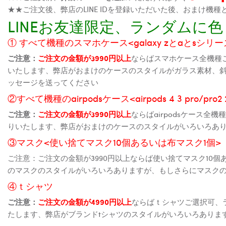
★★ご注文後、弊店のLINE IDを登録いただいた後、おまけ
LINEお友達限定、ランダム
① すべて機種のスマホケース<galaxy zとaとsシリーズ、
ご注意：
ご注文の金額が3990円以上
ならばスマホケース全機種
いたします、弊店がおまけのケースのスタイルがガラス素材、
ッセージを送ってください
②すべて機種のairpodsケース<airpods 4 3 pro/pro
ご注意：
ご注文の金額が3990円以上
ならばairpodsケース
りいたします、弊店がおまけのケースのスタイルがいろいろあ
③マスク<使い捨てマスク10個あるいは布マスク1個>
ご注意：ご注文の金額が3990円以上ならば使い捨てマスク10
のマスクのスタイルがいろいろありますが、もしさらにマスク
④ｔシャツ
ご注意：
ご注文の金額が4990円以上
ならばｔシャツご選択可、
たします、弊店がブランドtシャツのスタイルがいろいろありま