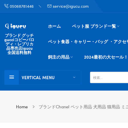
05068781446
service@igucu.com
ホーム
ペット服 ブランド一覧
ブランド グッチ
gucciコピーパロ
ペット食器・キャリー・バッグ ・アクセ
ディ・レプリカ
品専売店igucu
全国送料無料
飼主の用品
2024最初の大セール！
VERTICAL MENU
Home
ブランドChanel ペット用品 犬用品 猫用品