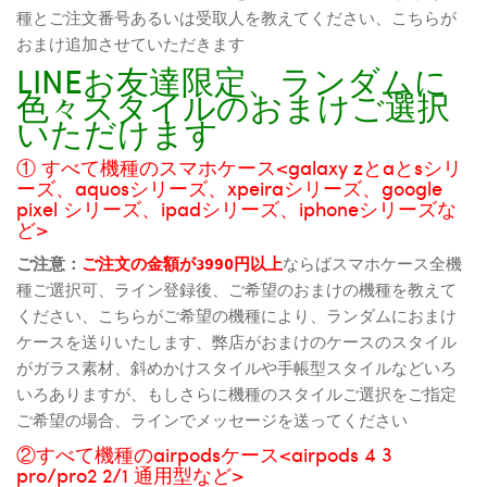
種とご注文番号あるいは受取人を教えてください、こちらが
おまけ追加させていただきます
LINEお友達限定、ランダムに
色々スタイルのおまけご選択
いただけます
① すべて機種のスマホケース<galaxy zとaとsシリ
ーズ、aquosシリーズ、xpeiraシリーズ、google
pixel シリーズ、ipadシリーズ、iphoneシリーズな
ど>
ご注意：
ご注文の金額が3990円以上
ならばスマホケース全機
種ご選択可、ライン登録後、ご希望のおまけの機種を教えて
ください、こちらがご希望の機種により、ランダムにおまけ
ケースを送りいたします、弊店がおまけのケースのスタイル
がガラス素材、斜めかけスタイルや手帳型スタイルなどいろ
いろありますが、もしさらに機種のスタイルご選択をご指定
ご希望の場合、ラインでメッセージを送ってください
②すべて機種のairpodsケース<airpods 4 3
pro/pro2 2/1 通用型など>