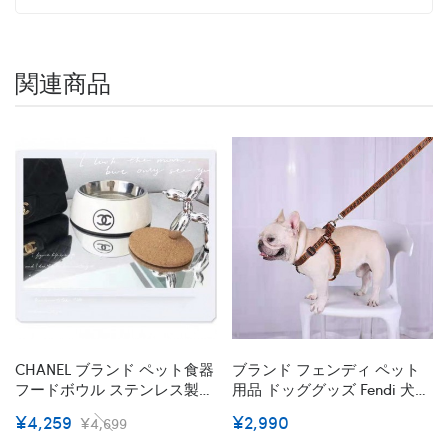
関連商品
CHANEL ブランド ペット食器
ブランド フェンディ ペット
フードボウル ステンレス製
用品 ドッググッズ Fendi 犬の
スチール シャネル ハイブラ
首輪リード ハーネル セット
¥4,259
¥2,990
¥4,699
ンド 水入れ 滑り止め 餌皿 小
丈夫 ロック付き バックル 安