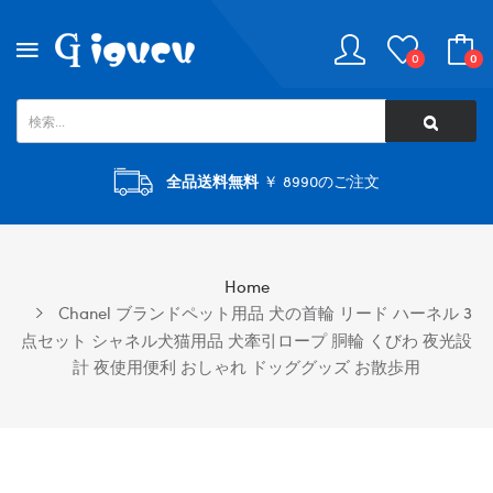
0
0
全品送料無料
￥ 8990のご注文
Home
Chanel ブランドペット用品 犬の首輪 リード ハーネル 3
点セット シャネル犬猫用品 犬牽引ロープ 胴輪 くびわ 夜光設
計 夜使用便利 おしゃれ ドッググッズ お散歩用