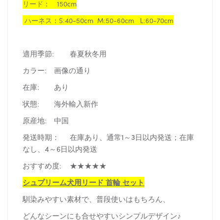
リード：　
150cm
ハーネス：S:40-50cm M:50-60cm L:60-70cm
適用季節:
春夏秋冬用
カラー:
画像の通り
在庫:
あり
状態:
海外輸入新作
原産地:
中国
発送時期：
在庫あり、通常1～3日以内発送；在庫
なし、4～6日以内発送
おすすめ度:
★★★★★
シュプリーム犬用リード 首輪 セット
馴染みやすい素材で、普段使いはもちろん、
どんなシーンにも合せやすいシンプルデザイン♪