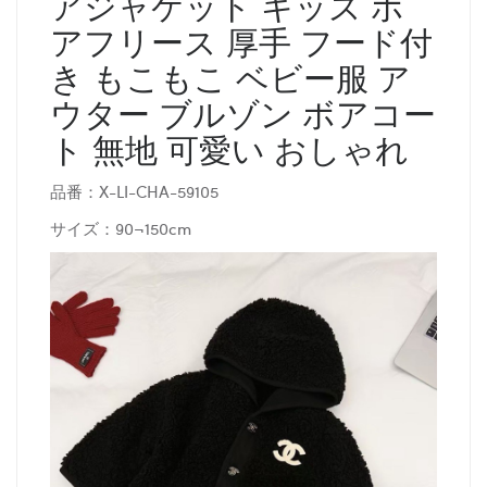
アジャケット キッズ ボ
アフリース 厚手 フード付
き もこもこ ベビー服 ア
ウター ブルゾン ボアコー
ト 無地 可愛い おしゃれ
品番：X-LI-CHA-59105
サイズ：90¬150cm