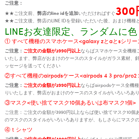
ご注意：
30
★★ご注文前、
弊店のline idを追加
いただければすぐ
★★ご注文後、弊店のLINE IDを登録いただいた後、おまけ
LINEお友達限定、ランダム
① すべて機種のスマホケース<galaxy zとaとsシリーズ、
ご注意：
ご注文の金額が3990円以上
ならばスマホケース全機種
いたします、弊店がおまけのケースのスタイルがガラス素材、
ッセージを送ってください
②すべて機種のairpodsケース<airpods 4 3 pro/pro
ご注意：
ご注文の金額が3990円以上
ならばairpodsケース
りいたします、弊店がおまけのケースのスタイルがいろいろあ
③マスク<使い捨てマスク10個あるいは布マスク1個>
ご注意：ご注文の金額が3990円以上ならば使い捨てマスク10
のマスクのスタイルがいろいろありますが、もしさらにマスク
④ｔシャツ
ご注意：
ご注文の金額が4990円以上
ならばｔシャツご選択可、