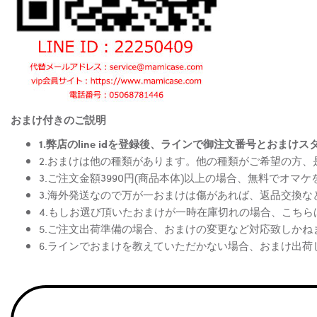
おまけ付きのご説明
1.弊店のline idを登録後、ラインで御注文番号とお
2.おまけは他の種類があります。他の種類がご希望の方
3.ご注文金額3990円(商品本体)以上の場合、無料でオマ
3.海外発送なので万が一おまけは傷があれば、返品交換
4.もしお選び頂いたおまけが一時在庫切れの場合、こち
5.ご注文出荷準備の場合、おまけの変更など対応致しかね
6.ラインでおまけを教えていただかない場合、おまけ出荷