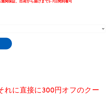
0%通関保証、出荷から届けまで3-7日間到着可
、それに直接に300円オフのクー