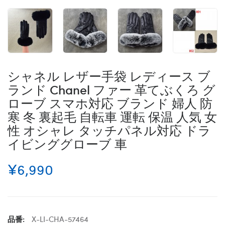
シャネル レザー手袋 レディース ブ
ランド Chanel ファー 革てぶくろ グ
ローブ スマホ対応 ブランド 婦人 防
寒 冬 裏起毛 自転車 運転 保温 人気 女
性 オシャレ タッチパネル対応 ドラ
イビンググローブ 車
¥6,990
品番:
X-LI-CHA-57464