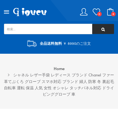
0
0
全品送料無料
￥ 8990のご注文
Home
シャネル レザー手袋 レディース ブランド Chanel ファー
革てぶくろ グローブ スマホ対応 ブランド 婦人 防寒 冬 裏起毛
自転車 運転 保温 人気 女性 オシャレ タッチパネル対応 ドライ
ビンググローブ 車