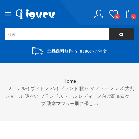
0
0
全品送料無料
￥ 8990のご注文
Home
Lv ルイヴィトン ハイブランド 秋冬 マフラー メンズ 大判
ショール 暖かい ブランドストール レディース向け高品質ケー
プ 防寒マフラー肌に優しい