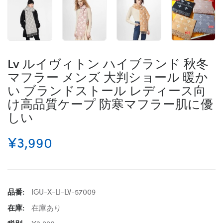
Lv ルイヴィトン ハイブランド 秋冬
マフラー メンズ 大判ショール 暖か
い ブランドストール レディース向
け高品質ケープ 防寒マフラー肌に優
しい
¥3,990
品番:
IGU-X-LI-LV-57009
在庫:
在庫あり