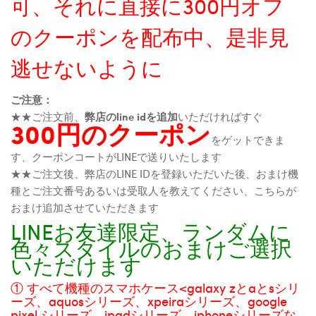
可、それに直接に300円オフ
のクーポンを配布中、是非見
逃せないように
ご注意：
★★ご注文前、
弊店のline idを追加
いただければすぐ
300円のクーポン
をゲットできま
す、クーポンコートがLINEで送りいたします
★★ご注文後、弊店のLINE IDを登録いただいた後、おまけ機
種とご注文番号あるいは受取人を教えてください、こちらが
おまけ追加させていただきます
LINEお友達限定、ランダムに
色々スタイルのおまけご選択
いただけます
① すべて機種のスマホケース<galaxy zとaとsシリ
ーズ、aquosシリーズ、xpeiraシリーズ、google
pixel シリーズ、ipadシリーズ、iphoneシリーズな