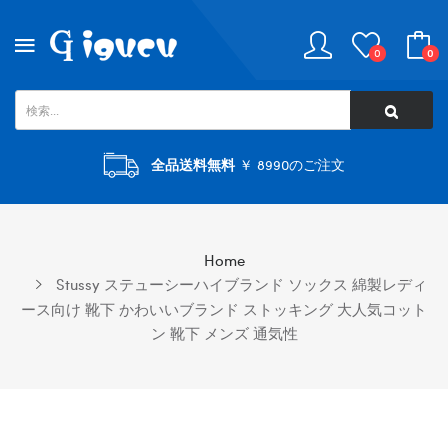
0
0
全品送料無料
￥ 8990のご注文
Home
Stussy ステューシーハイブランド ソックス 綿製レディ
ース向け 靴下 かわいいブランド ストッキング 大人気コット
ン 靴下 メンズ 通気性