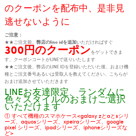
のクーポンを配布中、是非見
逃せないように
ご注意：
★★ご注文前、
弊店のline idを追加
いただければすぐ
300円のクーポン
をゲットできま
す、クーポンコートがLINEで送りいたします
★★ご注文後、弊店のLINE IDを登録いただいた後、おまけ機
種とご注文番号あるいは受取人を教えてください、こちらが
おまけ追加させていただきます
LINEお友達限定、ランダムに
色々スタイルのおまけご選択
いただけます
① すべて機種のスマホケース<galaxy zとaとsシリ
ーズ、aquosシリーズ、xpeiraシリーズ、google
pixel シリーズ、ipadシリーズ、iphoneシリーズな
ど>