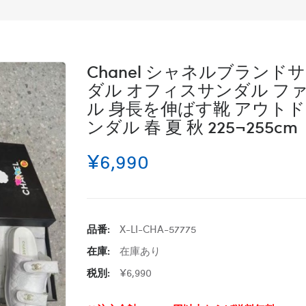
Chanel シャネルブラン
ダル オフィスサンダル ファ
ル 身長を伸ばす靴 アウト
ンダル 春 夏 秋 225¬255cm
¥6,990
品番:
X-LI-CHA-57775
在庫:
在庫あり
税別:
¥6,990