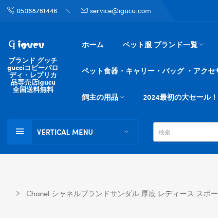
05068781446
service@igucu.com
ホーム
ペット服 ブランド一覧
ブランド グッチ
gucciコピーパロ
ペット食器・キャリー・バッグ ・アクセ
ディ・レプリカ
品専売店igucu
全国送料無料
飼主の用品
2024最初の大セール！
VERTICAL MENU
Chanel シャネルブランドサンダル 厚底 レディース ス