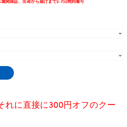
0%通関保証、出荷から届けまで3-7日間到着可
、それに直接に300円オフのクー