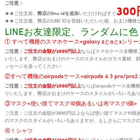
ご注意：
30
★★ご注文前、
弊店のline idを追加
いただければすぐ
★★ご注文後、弊店のLINE IDを登録いただいた後、おまけ
LINEお友達限定、ランダム
① すべて機種のスマホケース<galaxy zとaとsシリーズ、
ご注意：
ご注文の金額が3990円以上
ならばスマホケース全機種
いたします、弊店がおまけのケースのスタイルがガラス素材、
ッセージを送ってください
②すべて機種のairpodsケース<airpods 4 3 pro/pro
ご注意：
ご注文の金額が3990円以上
ならばairpodsケース
りいたします、弊店がおまけのケースのスタイルがいろいろあ
③マスク<使い捨てマスク10個あるいは布マスク1個>
ご注意：ご注文の金額が3990円以上ならば使い捨てマスク10
のマスクのスタイルがいろいろありますが、もしさらにマスク
④ｔシャツ
ご注意：
ご注文の金額が4990円以上
ならばｔシャツご選択可、