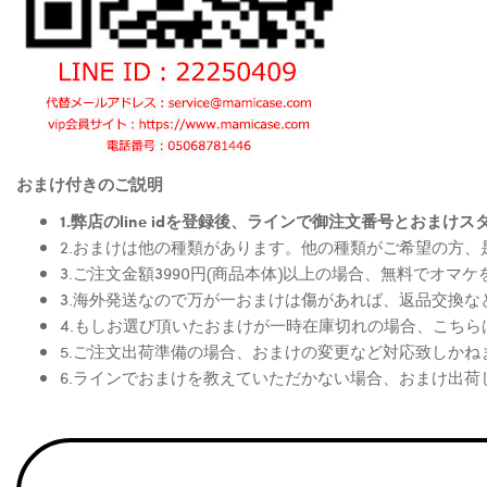
おまけ付きのご説明
1.弊店のline idを登録後、ラインで御注文番号とお
2.おまけは他の種類があります。他の種類がご希望の方
3.ご注文金額3990円(商品本体)以上の場合、無料でオマ
3.海外発送なので万が一おまけは傷があれば、返品交換
4.もしお選び頂いたおまけが一時在庫切れの場合、こち
5.ご注文出荷準備の場合、おまけの変更など対応致しかね
6.ラインでおまけを教えていただかない場合、おまけ出荷