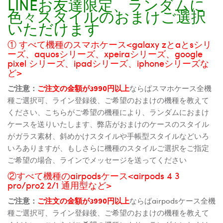
LINEお友達限定、ランダムに
色々スタイルのおまけご選択
いただけます
① すべて機種のスマホケース<galaxy zとaとsシリ
ーズ、aquosシリーズ、xpeiraシリーズ、google
pixel シリーズ、ipadシリーズ、iphoneシリーズな
ど>
ご注意：
ご注文の金額が3990円以上
ならばスマホケース全機
種ご選択可、ライン登録後、ご希望のおまけの機種を教えて
ください、こちらがご希望の機種により、ランダムにおまけ
ケースを送りいたします、弊店がおまけのケースのスタイル
がガラス素材、斜めかけスタイルや手帳型スタイルなどいろ
いろありますが、もしさらに機種のスタイルご選択をご指定
ご希望の場合、ラインでメッセージを送ってください
②すべて機種のairpodsケース<airpods 4 3
pro/pro2 2/1 通用型など>
ご注意：
ご注文の金額が3990円以上
ならばairpodsケース全機
種ご選択可、ライン登録後、ご希望のおまけの機種を教えて