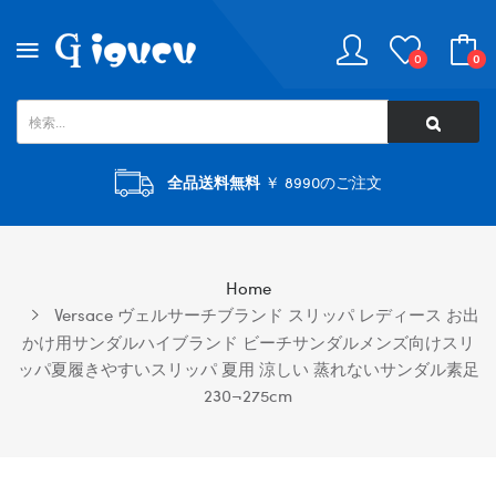
0
0
全品送料無料
￥ 8990のご注文
Home
Versace ヴェルサーチブランド スリッパ レディース お出
かけ用サンダルハイブランド ビーチサンダルメンズ向けスリ
ッパ夏履きやすいスリッパ 夏用 涼しい 蒸れないサンダル素足
230¬275cm