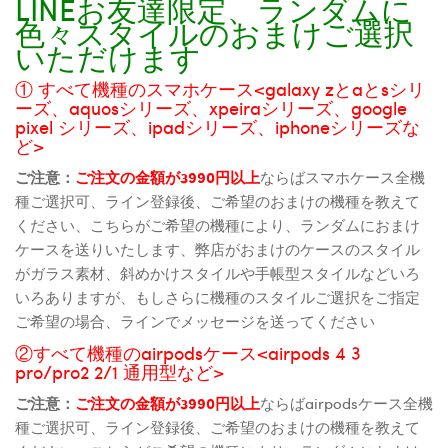
LINEお友達限定、ランダムに
色々スタイルのおまけご選択
いただけます
① すべて機種のスマホケース<galaxy zとaとsシリ
ーズ、aquosシリーズ、xpeiraシリーズ、google
pixel シリーズ、ipadシリーズ、iphoneシリーズな
ど>
ご注意：
ご注文の金額が3990円以上
ならばスマホケース全機
種ご選択可、ライン登録後、ご希望のおまけの機種を教えて
ください、こちらがご希望の機種により、ランダムにおまけ
ケースを送りいたします、弊店がおまけのケースのスタイル
がガラス素材、斜めかけスタイルや手帳型スタイルなどいろ
いろありますが、もしさらに機種のスタイルご選択をご指定
ご希望の場合、ラインでメッセージを送ってください
②すべて機種のairpodsケース<airpods 4 3
pro/pro2 2/1 通用型など>
ご注意：
ご注文の金額が3990円以上
ならばairpodsケース全機
種ご選択可、ライン登録後、ご希望のおまけの機種を教えて