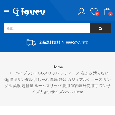
0
0
全品送料無料
￥ 8990のご注文
Home
ハイブランドGGスリッパ レディース 洗える 滑らない
Gg厚底サンダル おしゃれ 厚底 静音 カジュアルシューズ サン
ダル 柔軟 超軽量 ルームスリッパ 夏用 室内屋外使用可 ワンサ
イズ大きいサイズ225¬270cm