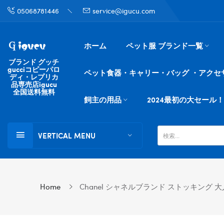
05068781446
service@igucu.com
ホーム
ペット服 ブランド一覧
ブランド グッチ
gucciコピーパロ
ペット食器・キャリー・バッグ ・アクセ
ディ・レプリカ
品専売店igucu
全国送料無料
飼主の用品
2024最初の大セール！
VERTICAL MENU
Home
Chanel シャネルブランド ストッキング