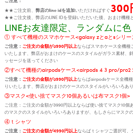
ご注意：
30
★★ご注文前、
弊店のline idを追加
いただければすぐ
★★ご注文後、弊店のLINE IDを登録いただいた後、おまけ
LINEお友達限定、ランダム
① すべて機種のスマホケース<galaxy zとaとsシリーズ、
ご注意：
ご注文の金額が3990円以上
ならばスマホケース全機種
いたします、弊店がおまけのケースのスタイルがガラス素材、
ッセージを送ってください
②すべて機種のairpodsケース<airpods 4 3 pro/pro
ご注意：
ご注文の金額が3990円以上
ならばairpodsケース
りいたします、弊店がおまけのケースのスタイルがいろいろあ
③マスク<使い捨てマスク10個あるいは布マスク1個>
ご注意：ご注文の金額が3990円以上ならば使い捨てマスク10
のマスクのスタイルがいろいろありますが、もしさらにマスク
④ｔシャツ
ご注意：
ご注文の金額が4990円以上
ならばｔシャツご選択可、