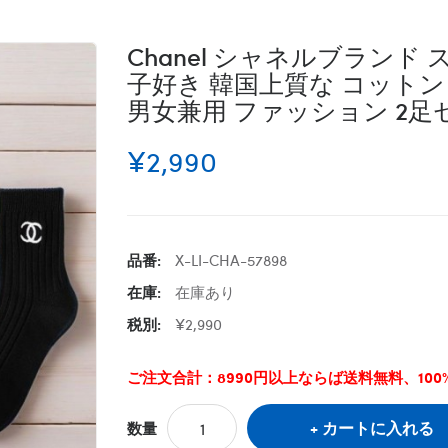
Chanel シャネルブランド
子好き 韓国上質な コット
男女兼用 ファッション 2足
¥2,990
品番:
X-LI-CHA-57898
在庫:
在庫あり
税別:
¥2,990
ご注文合計：8990円以上ならば送料無料、10
カートに入れる
数量