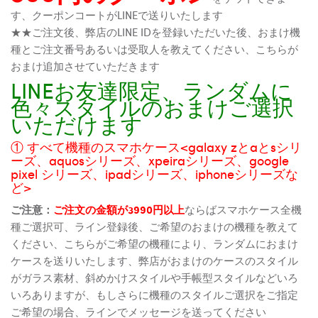
す、クーポンコートがLINEで送りいたします
★★ご注文後、弊店のLINE IDを登録いただいた後、おまけ機
種とご注文番号あるいは受取人を教えてください、こちらが
おまけ追加させていただきます
LINEお友達限定、ランダムに
色々スタイルのおまけご選択
いただけます
① すべて機種のスマホケース<galaxy zとaとsシリ
ーズ、aquosシリーズ、xpeiraシリーズ、google
pixel シリーズ、ipadシリーズ、iphoneシリーズな
ど>
ご注意：
ご注文の金額が3990円以上
ならばスマホケース全機
種ご選択可、ライン登録後、ご希望のおまけの機種を教えて
ください、こちらがご希望の機種により、ランダムにおまけ
ケースを送りいたします、弊店がおまけのケースのスタイル
がガラス素材、斜めかけスタイルや手帳型スタイルなどいろ
いろありますが、もしさらに機種のスタイルご選択をご指定
ご希望の場合、ラインでメッセージを送ってください