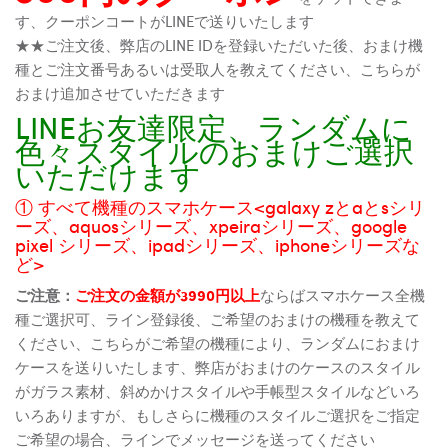
す、クーポンコートがLINEで送りいたします
★★ご注文後、弊店のLINE IDを登録いただいた後、おまけ機
種とご注文番号あるいは受取人を教えてください、こちらが
おまけ追加させていただきます
LINEお友達限定、ランダムに
色々スタイルのおまけご選択
いただけます
① すべて機種のスマホケース<galaxy zとaとsシリ
ーズ、aquosシリーズ、xpeiraシリーズ、google
pixel シリーズ、ipadシリーズ、iphoneシリーズな
ど>
ご注意：
ご注文の金額が3990円以上
ならばスマホケース全機
種ご選択可、ライン登録後、ご希望のおまけの機種を教えて
ください、こちらがご希望の機種により、ランダムにおまけ
ケースを送りいたします、弊店がおまけのケースのスタイル
がガラス素材、斜めかけスタイルや手帳型スタイルなどいろ
いろありますが、もしさらに機種のスタイルご選択をご指定
ご希望の場合、ラインでメッセージを送ってください