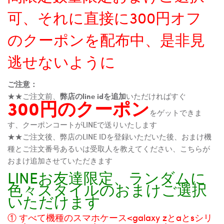
可、それに直接に300円オフ
のクーポンを配布中、是非見
逃せないように
ご注意：
★★ご注文前、
弊店のline idを追加
いただければすぐ
300円のクーポン
をゲットできま
す、クーポンコートがLINEで送りいたします
★★ご注文後、弊店のLINE IDを登録いただいた後、おまけ機
種とご注文番号あるいは受取人を教えてください、こちらが
おまけ追加させていただきます
LINEお友達限定、ランダムに
色々スタイルのおまけご選択
いただけます
① すべて機種のスマホケース<galaxy zとaとsシリ