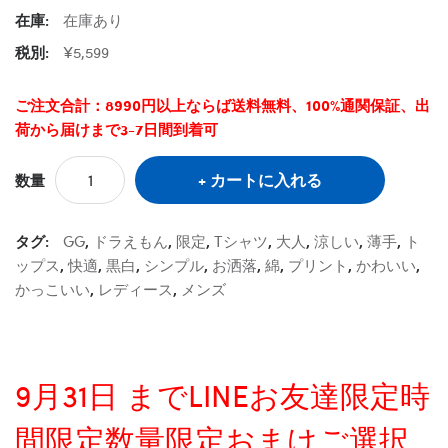
在庫:
在庫あり
税別:
¥5,599
ご注文合計：8990円以上ならば送料無料、100%通関保証、出
荷から届けまで3-7日間到着可
カートに入れる
数量
タグ:
GG
,
ドラえもん
,
限定
,
Tシャツ
,
大人
,
涼しい
,
薄手
,
ト
ップス
,
快適
,
黒白
,
シンプル
,
お洒落
,
綿
,
プリント
,
かわいい
,
かっこいい
,
レディース
,
メンズ
9月31日 までLINEお友達限定時
間限定数量限定おまけご選択