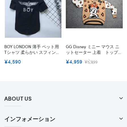
BOY LONDON 薄手 ペット用
GG Disney ミニー マウス ニ
Tシャツ 柔らかい スフィンク
ットセーター 上着 トップス
ス ペット服 ドッグウェア ボ
お洒落 向け プルオーバー 春
¥4,590
¥4,959
¥5,399
ーイロンドンブランド 白 黒
トップス ニット かわいい レ
小型ペット カッコイイ 防寒
ディース スリムシルエットニ
個性的 愛犬愛猫グッズ コピ
ット 長袖 丸 首 ミニー
ー
ABOUT US
インフォメーション