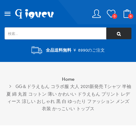
0
0
全品送料無料
￥ 8990のご注文
Home
GG＆ドラえもん コラボ服 大人 2021新発売 Tシャツ 半袖
夏 綿 丸首 コットン 薄い かわいい ドラえもん プリント レデ
ィース 涼しい おしゃれ 黒 白 ゆったり ファッション メンズ
衣装 かっこいい トップス