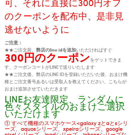
可、それに直接に300円オフ
のクーポンを配布中、是非見
逃せないように
ご注意：
★★ご注文前、
弊店のline idを追加
いただければすぐ
300円のクーポン
をゲットできま
す、クーポンコートがLINEで送りいたします
★★ご注文後、弊店のLINE IDを登録いただいた後、おまけ機
種とご注文番号あるいは受取人を教えてください、こちらが
おまけ追加させていただきます
LINEお友達限定、ランダムに
色々スタイルのおまけご選択
いただけます
① すべて機種のスマホケース<galaxy zとaとsシリ
ーズ、aquosシリーズ、xpeiraシリーズ、google
pixel シリーズ、ipadシリーズ、iphoneシリーズな