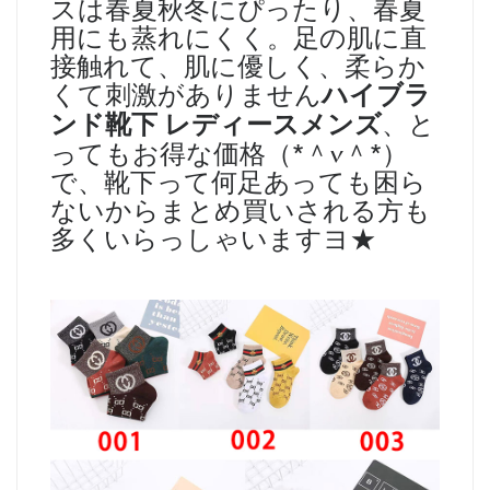
スは春夏秋冬にぴったり、春夏
用にも蒸れにくく。足の肌に直
接触れて、肌に優しく、柔らか
くて刺激がありません
ハイブラ
ンド靴下 レディースメンズ
、と
ってもお得な価格（*＾v＾*）
で、靴下って何足あっても困ら
ないからまとめ買いされる方も
多くいらっしゃいますヨ★