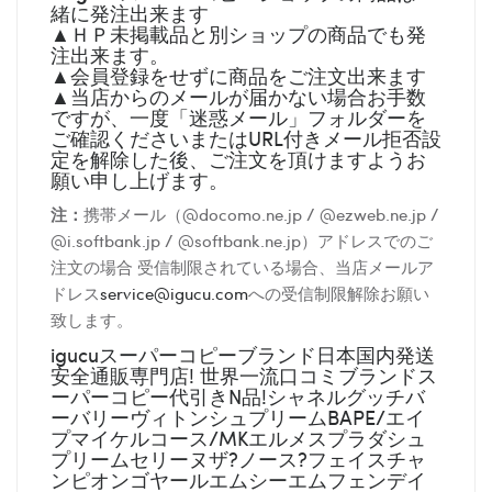
緒に発注出来ます
▲ＨＰ未掲載品と別ショップの商品でも発
注出来ます。
▲会員登録をせずに商品をご注文出来ます
▲当店からのメールが届かない場合お手数
ですが、一度「迷惑メール」フォルダーを
ご確認くださいまたはURL付きメール拒否設
定を解除した後、ご注文を頂けますようお
願い申し上げます。
注：
携帯メール（@docomo.ne.jp / @ezweb.ne.jp /
@i.softbank.jp / @softbank.ne.jp）アドレスでのご
注文の場合 受信制限されている場合、当店メールア
ドレス
service@igucu.com
への受信制限解除お願い
致します。
igucuスーパーコピーブランド日本国内発送
安全通販専門店! 世界一流口コミブランドス
ーパーコピー代引きN品!シャネルグッチバ
ーバリーヴィトンシュプリームBAPE/エイ
プマイケルコース/MKエルメスプラダシュ
プリームセリーヌザ?ノース?フェイスチャ
ンピオンゴヤールエムシーエムフェンデイ