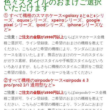
色々スタイルのおまけご選択
いただけます
① すべて機種のスマホケース<galaxy zとaとsシリ
ーズ、aquosシリーズ、xpeiraシリーズ、google
pixel シリーズ、ipadシリーズ、iphoneシリーズな
ど>
ご注意：
ご注文の金額が3990円以上
ならばスマホケース全機
種ご選択可、ライン登録後、ご希望のおまけの機種を教えて
ください、こちらがご希望の機種により、ランダムにおまけ
ケースを送りいたします、弊店がおまけのケースのスタイル
がガラス素材、斜めかけスタイルや手帳型スタイルなどいろ
いろありますが、もしさらに機種のスタイルご選択をご指定
ご希望の場合、ラインでメッセージを送ってください
②すべて機種のairpodsケース<airpods 4 3
pro/pro2 2/1 通用型など>
ご注意：
ご注文の金額が3990円以上
ならばairpodsケース全機
種ご選択可、ライン登録後、ご希望のおまけの機種を教えて
ください、こちらがご希望の機種により、ランダムにおまけ
ケースを送りいたします、弊店がおまけのケースのスタイル