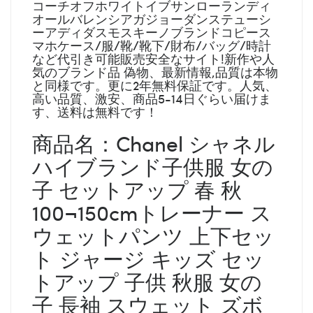
コーチオフホワイトイブサンローランディ
オールバレンシアガジョーダンステューシ
ーアディダスモスキーノブランドコピース
マホケース/服/靴/靴下/財布/バッグ/時計
など代引き可能販売安全なサイト!新作や人
気のブランド品 偽物、最新情報,品質は本物
と同様です。更に2年無料保証です。人気、
高い品質、激安、商品5-14日ぐらい届けま
す、送料は無料です！
商品名：Chanel シャネル
ハイブランド子供服 女の
子 セットアップ 春 秋
100¬150cmトレーナー ス
ウェットパンツ 上下セッ
ト ジャージ キッズ セッ
トアップ 子供 秋服 女の
子 長袖 スウェット ズボ