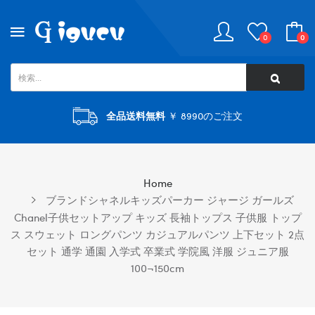
0
0
全品送料無料
￥ 8990のご注文
Home
ブランドシャネルキッズパーカー ジャージ ガールズ
Chanel子供セットアップ キッズ 長袖トップス 子供服 トップ
ス スウェット ロングパンツ カジュアルパンツ 上下セット 2点
セット 通学 通園 入学式 卒業式 学院風 洋服 ジュニア服
100¬150cm