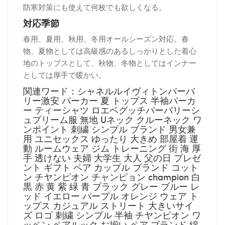
防寒対策にも使えて何枚でも欲しくなる。
対応季節
春用、夏用、秋用、冬用オールシーズン対応。春
物、夏物としては高級感のあるしっかりとした着心
地のトップスとして、秋物、冬物としてはインナー
としては厚手で暖かい。
関連ワード：シャネルルイヴィトンバーバ
リー激安 パーカー 夏 トップス 半袖パーカ
ー ティーシャツ ロエベグッチバーバリーシ
ュプリーム服 無地 Uネック クルーネック ワ
ンポイント 刺繍 シンプル ブランド 男女兼
用 ユニセックス ゆったり 大きめ 部屋着 運
動 ルームウェア ジム トレーニング 街 海 厚
手 透けない 夫婦 大学生 大人 父の日 プレゼ
ント ギフト ペア カップル ブランド コット
ン チヤンピオン チャンピョン champion 白
黒 赤 黄 紫 緑 青 ブラック グレー ブルー レ
ッド イエロー パープル オレンジ ウェア ト
ップス カジュアル ストリート 大きいサイ
ズ ロゴ 刺繍 シンプル 半袖 チヤンピオン ワ
ッペン ペアルック お揃い ペア ブランド 綿