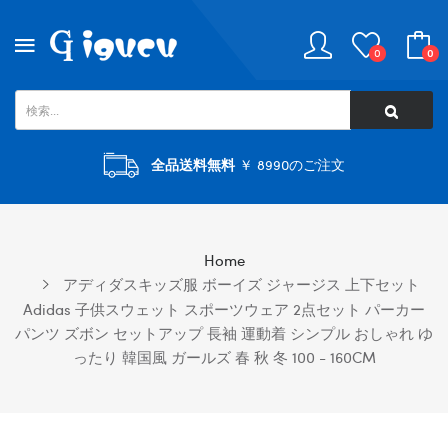
0
0
全品送料無料
￥ 8990のご注文
Home
アディダスキッズ服 ボーイズ ジャージス 上下セット
Adidas 子供スウェット スポーツウェア 2点セット パーカー
パンツ ズボン セットアップ 長袖 運動着 シンプル おしゃれ ゆ
ったり 韓国風 ガールズ 春 秋 冬 100 - 160CM