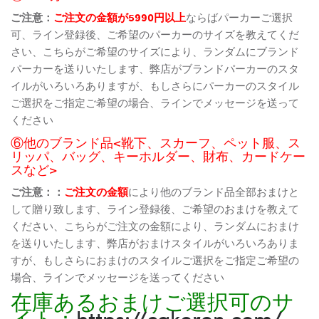
ご注意：
ご注文の金額が5990円以上
ならばパーカーご選択
可、ライン登録後、ご希望のパーカーのサイズを教えてくだ
さい、こちらがご希望のサイズにより、ランダムにブランド
パーカーを送りいたします、弊店がブランドパーカーのスタ
イルがいろいろありますが、もしさらにパーカーのスタイル
ご選択をご指定ご希望の場合、ラインでメッセージを送って
ください
⑥他のブランド品<靴下、スカーフ、ペット服、ス
リッパ、バッグ、キーホルダー、財布、カードケー
スなど>
ご注意：：
ご注文の金額
により他のブランド品全部おまけと
して贈り致します、ライン登録後、ご希望のおまけを教えて
ください、こちらがご注文の金額により、ランダムにおまけ
を送りいたします、弊店がおまけスタイルがいろいろありま
すが、もしさらにおまけのスタイルご選択をご指定ご希望の
場合、ラインでメッセージを送ってください
在庫あるおまけご選択可のサ
イト：
https://cakoren.com/