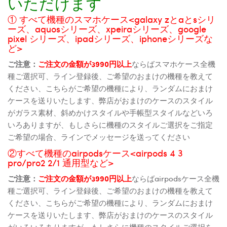
いただけます
① すべて機種のスマホケース<galaxy zとaとsシリ
ーズ、aquosシリーズ、xpeiraシリーズ、google
pixel シリーズ、ipadシリーズ、iphoneシリーズな
ど>
ご注意：
ご注文の金額が3990円以上
ならばスマホケース全機
種ご選択可、ライン登録後、ご希望のおまけの機種を教えて
ください、こちらがご希望の機種により、ランダムにおまけ
ケースを送りいたします、弊店がおまけのケースのスタイル
がガラス素材、斜めかけスタイルや手帳型スタイルなどいろ
いろありますが、もしさらに機種のスタイルご選択をご指定
ご希望の場合、ラインでメッセージを送ってください
②すべて機種のairpodsケース<airpods 4 3
pro/pro2 2/1 通用型など>
ご注意：
ご注文の金額が3990円以上
ならばairpodsケース全機
種ご選択可、ライン登録後、ご希望のおまけの機種を教えて
ください、こちらがご希望の機種により、ランダムにおまけ
ケースを送りいたします、弊店がおまけのケースのスタイル
がいろいろありますが、もしさらに機種のスタイルご選択を