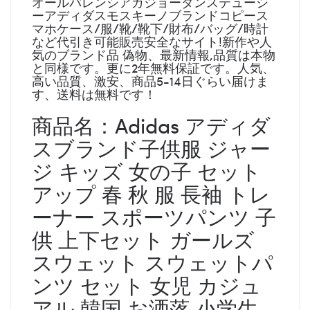
オールバレンシアガジョーダンステューシ
ーアディダスモスキーノブランドコピース
マホケース/服/靴/靴下/財布/バッグ/時計
など代引き可能販売安全なサイト!新作や人
気のブランド品 偽物、最新情報,品質は本物
と同様です。更に2年無料保証です。人気、
高い品質、激安、商品5-14日ぐらい届けま
す、送料は無料です！
商品名：Adidas アディダ
スブランド子供服 ジャー
ジ キッズ 女の子 セット
アップ 春 秋 服 長袖 トレ
ーナー スポーツパンツ 子
供 上下セット ガールズ
スウェット スウェットパ
ンツ セット 女児 カジュ
アル 韓国 お洒落 小学生