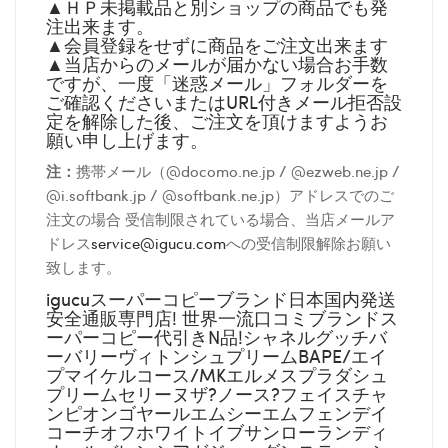
▲ＨＰ未掲載品と別ショップの商品でも発
注出来ます。
▲会員登録をせずに商品をご注文出来ます
▲当店からのメールが届かない場合お手数
ですが、一度「迷惑メール」フォルダーを
ご確認くださいまたはURL付きメール拒否設
定を解除した後、ご注文を頂けますようお
願い申し上げます。
注：
携帯メール（@docomo.ne.jp / @ezweb.ne.jp /
@i.softbank.jp / @softbank.ne.jp）アドレスでのご
注文の場合 受信制限されている場合、当店メールア
ドレス
service@igucu.com
への受信制限解除お願い
致します。
igucuスーパーコピーブランド日本国内発送
安全通販専門店! 世界一流口コミブランドス
ーパーコピー代引きN品!シャネルグッチバ
ーバリーヴィトンシュプリームBAPE/エイ
プマイケルコース/MKエルメスプラダシュ
プリームセリーヌザ?ノース?フェイスチャ
ンピオンゴヤールエムシーエムフェンデイ
コーチオフホワイトイブサンローランディ