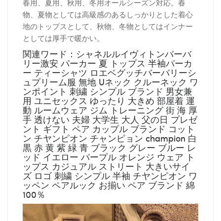
春用、夏用、秋用、冬用オールシーズン対応。春
物、夏物としては高級感のあるしっかりとした着心
地のトップスとして、秋物、冬物としてはインナー
としては厚手で暖かい。
関連ワード：シャネルルイヴィトンバーバ
リー激安 パーカー 夏 トップス 半袖パーカ
ー ティーシャツ ロエベグッチバーバリーシ
ュプリーム服 無地 Uネック クルーネック ワ
ンポイント 刺繍 シンプル ブランド 男女兼
用 ユニセックス ゆったり 大きめ 部屋着 運
動 ルームウェア ジム トレーニング 街 海 厚
手 透けない 夫婦 大学生 大人 父の日 プレゼ
ント ギフト ペア カップル ブランド コット
ン チヤンピオン チャンピョン champion 白
黒 赤 黄 紫 緑 青 ブラック グレー ブルー レ
ッド イエロー パープル オレンジ ウェア ト
ップス カジュアル ストリート 大きいサイ
ズ ロゴ 刺繍 シンプル 半袖 チヤンピオン ワ
ッペン ペアルック お揃い ペア ブランド 綿
100％