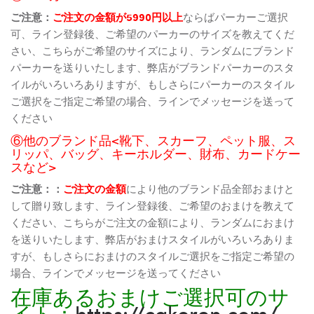
ご注意：
ご注文の金額が5990円以上
ならばパーカーご選択
可、ライン登録後、ご希望のパーカーのサイズを教えてくだ
さい、こちらがご希望のサイズにより、ランダムにブランド
パーカーを送りいたします、弊店がブランドパーカーのスタ
イルがいろいろありますが、もしさらにパーカーのスタイル
ご選択をご指定ご希望の場合、ラインでメッセージを送って
ください
⑥他のブランド品<靴下、スカーフ、ペット服、ス
リッパ、バッグ、キーホルダー、財布、カードケー
スなど>
ご注意：：
ご注文の金額
により他のブランド品全部おまけと
して贈り致します、ライン登録後、ご希望のおまけを教えて
ください、こちらがご注文の金額により、ランダムにおまけ
を送りいたします、弊店がおまけスタイルがいろいろありま
すが、もしさらにおまけのスタイルご選択をご指定ご希望の
場合、ラインでメッセージを送ってください
在庫あるおまけご選択可のサ
イト：
https://cakoren.com/