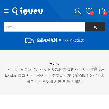
0
0
全品送料無料
￥ 8990のご注文
Home
ボーイロンドン ペット犬の服 春秋冬 パーカー 防寒 Boy
London ロゴペット用品 ドッグウェア 愛犬愛猫服 Tシャツ 犬
用コート 秋冬服 人気 白 黒 可愛い