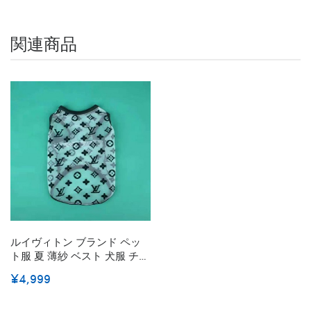
関連商品
ルイヴィトン ブランド ペッ
ト服 夏 薄紗 ベスト 犬服 チョ
ッキ 通気性抜群 経典柄 お洒
¥4,999
落 涼しい 紡糸 モノグラム 可
愛い 猫服 ペットウェア 爱犬