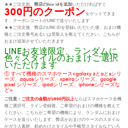
★★ご注文前、
弊店のline idを追加
いただければすぐ
300円のクーポン
をゲットできま
す、クーポンコートがLINEで送りいたします
★★ご注文後、弊店のLINE IDを登録いただいた後、おまけ機
種とご注文番号あるいは受取人を教えてください、こちらが
おまけ追加させていただきます
LINEお友達限定、ランダムに
色々スタイルのおまけご選択
いただけます
① すべて機種のスマホケース<galaxy zとaとsシリ
ーズ、aquosシリーズ、xpeiraシリーズ、google
pixel シリーズ、ipadシリーズ、iphoneシリーズな
ど>
ご注意：
ご注文の金額が3990円以上
ならばスマホケース全機
種ご選択可、ライン登録後、ご希望のおまけの機種を教えて
ください、こちらがご希望の機種により、ランダムにおまけ
ケースを送りいたします、弊店がおまけのケースのスタイル
がガラス素材、斜めかけスタイルや手帳型スタイルなどいろ