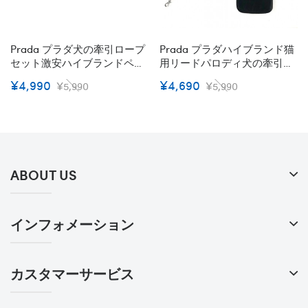
Prada プラダ犬の牽引ロープ
Prada プラダハイブランド猫
セット激安ハイブランドペッ
用リードパロディ犬の牽引ロ
ト散歩用グッズブランドペッ
ープ激安プラダペット用リー
¥4,990
¥4,690
¥5,990
¥5,990
ト首輪ハーネスセット通気性
ドブランドハイブランド犬の
犬用リード耐久性 ファッショ
リード 革製
ン
ABOUT US
インフォメーション
カスタマーサービス