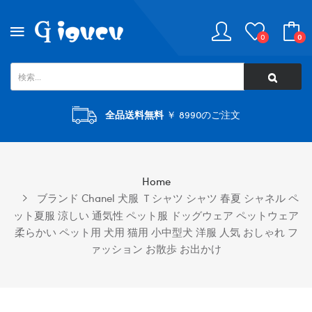
0
0
全品送料無料
￥ 8990のご注文
Home
ブランド Chanel 犬服 Ｔシャツ シャツ 春夏 シャネル ペ
ット夏服 涼しい 通気性 ペット服 ドッグウェア ペットウェア
柔らかい ペット用 犬用 猫用 小中型犬 洋服 人気 おしゃれ フ
ァッション お散歩 お出かけ