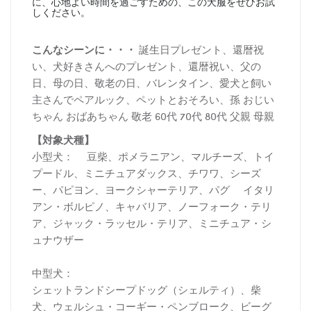
に、心地よい時間を過ごすための、この犬服をぜひお試
しください。
こんなシーンに・・・
誕生日プレゼント、還暦祝
い、犬好きさんへのプレゼント、還暦祝い、父の
日、母の日、敬老の日、バレンタイン、愛犬と飼い
主さんでペアルック、ペットとおそろい、孫 おじい
ちゃん おばあちゃん 敬老 60代 70代 80代 父親 母親
【対象犬種】
小型犬： 豆柴、ポメラニアン、マルチーズ、トイ
プードル、ミニチュアダックス、チワワ、シーズ
ー、パピヨン、ヨークシャーテリア、パグ イタリ
アン・ボルピノ、キャバリア、ノーフォーク・テリ
ア、ジャック・ラッセル・テリア、ミニチュア・シ
ュナウザー
中型犬：
シェットランドシープドッグ（シェルティ）、柴
犬、ウェルシュ・コーギー・ペンブローク、ビーグ