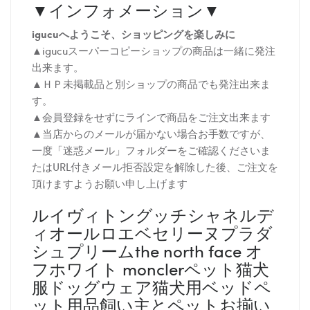
▼インフォメーション▼
igucuへようこそ、ショッピングを楽しみに
▲igucuスーパーコピーショップの商品は一緒に発注
出来ます。
▲ＨＰ未掲載品と別ショップの商品でも発注出来ま
す。
▲会員登録をせずにラインで商品をご注文出来ます
▲当店からのメールが届かない場合お手数ですが、
一度「迷惑メール」フォルダーをご確認くださいま
たはURL付きメール拒否設定を解除した後、ご注文を
頂けますようお願い申し上げます
ルイヴィトングッチシャネルデ
ィオールロエベセリーヌプラダ
シュプリームthe north face オ
フホワイト monclerペット猫犬
服ドッグウェア猫犬用ベッドペ
ット用品飼い主とペットお揃い