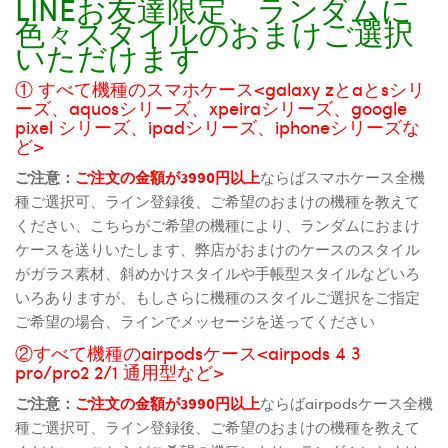
LINEお友達限定、ランダムに
色々スタイルのおまけご選択
いただけます
① すべて機種のスマホケース<galaxy zとaとsシリ
ーズ、aquosシリーズ、xpeiraシリーズ、google
pixel シリーズ、ipadシリーズ、iphoneシリーズな
ど>
ご注意：
ご注文の金額が3990円以上
ならばスマホケース全機
種ご選択可、ライン登録後、ご希望のおまけの機種を教えて
ください、こちらがご希望の機種により、ランダムにおまけ
ケースを送りいたします、弊店がおまけのケースのスタイル
がガラス素材、斜めかけスタイルや手帳型スタイルなどいろ
いろありますが、もしさらに機種のスタイルご選択をご指定
ご希望の場合、ラインでメッセージを送ってください
②すべて機種のairpodsケース<airpods 4 3
pro/pro2 2/1 通用型など>
ご注意：
ご注文の金額が3990円以上
ならばairpodsケース全機
種ご選択可、ライン登録後、ご希望のおまけの機種を教えて