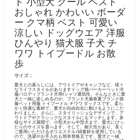
ド 小型犬 クール ベスト
おしゃれ かわいい ボーダ
ー クマ柄 ベスト 可愛い
涼しい ドッグウエア 洋服
ひんやり 猫犬服 子犬 チ
ワワ トイプードル お散
歩
サイズ：
愛犬との暮らしには、アウトドアやキャンプなど、様々
なライフスタイルがありますドッグ猫パーカーペット洋
服パロディブランド犬用tシャツ通気性。そんなときに愛
犬と一緒に楽しめるのが、ブランド犬服春夏ブランド猫
服ペット用服 トイプードル チワワ ダックスです。柔ら
かく快適な素材で、愛犬が自由自在に動けるようにこだ
わりました。さらに、スタイリッシュなデザインで、ア
ウトドアやクラシックなスタイルにもマッチします。多
様なサイズ展開で、小型犬から中型犬まで、愛犬にぴっ
たりのサイズを選べます。そして、耐久性があり、長く
ご愛用いただけるポリエステル/綿素材を使用している
ので、洗濯やお手入れも簡単替换五です。愛犬と一緒