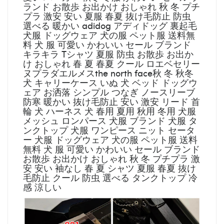
ランド お散歩 お出かけ おしゃれ 秋 冬 プチ
プラ 激安 安い 夏服 春夏 抜け毛防止 防虫
選べる 暖かい adidog アディドッグ 裏起毛
犬服 ドッグウェア 犬の服 ペット服 送料無
料 犬 服 可愛い かわいい セール ブランド
キラキラ Tシャツ 夏服 防虫 お散歩 お出か
け おしゃれ 春 夏 春夏 クール ロエベセリー
ヌプラダエルメスthe north face秋 冬 秋冬
犬 キャリーケース いぬ 犬 ベッド ドッグウ
ェア お洒落 シンプル つなぎ ノースリーブ
防寒 暖かい 抜け毛防止 安い 激安 リード 首
輪 犬 ハーネス 犬 春用 夏用 秋用 冬用 犬服
メッシュ ロンパース 犬服 ブランド 犬服 タ
ンクトップ 犬服 ワンピース ニット セータ
ー 犬服 ドッグウェア 犬の服 ペット服 送料
無料 犬 服 可愛い かわいい セール ブランド
お散歩 お出かけ おしゃれ 秋 冬 プチプラ 激
安 安い 袖なし 春 夏 シャツ 夏服 春夏 抜け
毛防止 クール 防虫 選べる タンクトップ 冷
感 涼しい