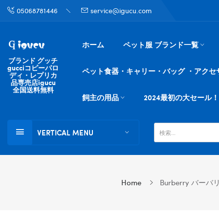
05068781446
service@igucu.com
ホーム
ペット服 ブランド一覧
ブランド グッチ
gucciコピーパロ
ペット食器・キャリー・バッグ ・アクセ
ディ・レプリカ
品専売店igucu
全国送料無料
飼主の用品
2024最初の大セール！
VERTICAL MENU
Home
Burberry