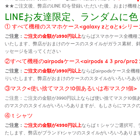
★★ご注文後、弊店のLINE IDを登録いただいた後、おまけ
LINEお友達限定、ランダム
① すべて機種のスマホケース<galaxy zとaとsシリーズ、
ご注意：
ご注文の金額が3990円以上
ならばスマホケース全機種
いたします、弊店がおまけのケースのスタイルがガラス素材、
ッセージを送ってください
②すべて機種のairpodsケース<airpods 4 3 pro/pro
ご注意：
ご注文の金額が3990円以上
ならばairpodsケース
りいたします、弊店がおまけのケースのスタイルがいろいろあ
③マスク<使い捨てマスク10個あるいは布マスク1個>
ご注意：ご注文の金額が3990円以上ならば使い捨てマスク10
のマスクのスタイルがいろいろありますが、もしさらにマスク
④ｔシャツ
ご注意：
ご注文の金額が4990円以上
ならばｔシャツご選択可、
たします、弊店がブランドtシャツのスタイルがいろいろありま