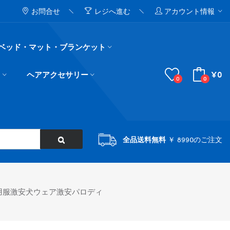
お問合せ
レジへ進む
アカウント情報
ベッド・マット・ブランケット
¥0
ド
ヘアアクセサリー
0
0
全品送料無料
￥ 8990のご注文
ト用服激安犬ウェア激安パロディ