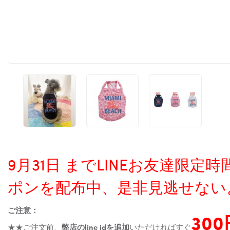
9月31日 までLINEお友達限
ポンを配布中、是非見逃せない
ご注意：
30
★★ご注文前、
弊店のline idを追加
いただければすぐ