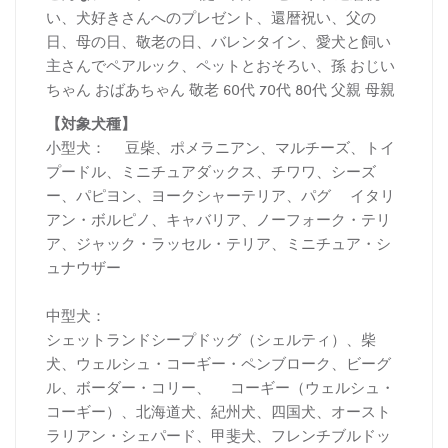
い、犬好きさんへのプレゼント、還暦祝い、父の
日、母の日、敬老の日、バレンタイン、愛犬と飼い
主さんでペアルック、ペットとおそろい、孫 おじい
ちゃん おばあちゃん 敬老 60代 70代 80代 父親 母親
【対象犬種】
小型犬： 豆柴、ポメラニアン、マルチーズ、トイ
プードル、ミニチュアダックス、チワワ、シーズ
ー、パピヨン、ヨークシャーテリア、パグ イタリ
アン・ボルピノ、キャバリア、ノーフォーク・テリ
ア、ジャック・ラッセル・テリア、ミニチュア・シ
ュナウザー
中型犬：
シェットランドシープドッグ（シェルティ）、柴
犬、ウェルシュ・コーギー・ペンブローク、ビーグ
ル、ボーダー・コリー、 コーギー（ウェルシュ・
コーギー）、北海道犬、紀州犬、四国犬、オースト
ラリアン・シェパード、甲斐犬、フレンチブルドッ