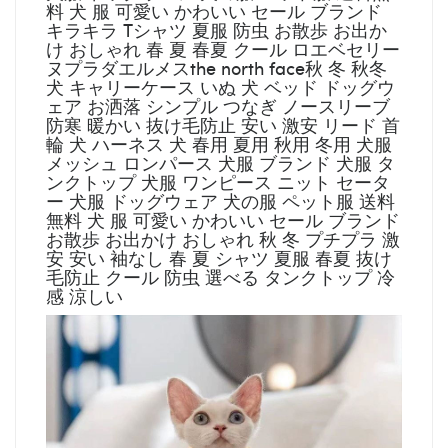
料 犬 服 可愛い かわいい セール ブランド
キラキラ Tシャツ 夏服 防虫 お散歩 お出か
け おしゃれ 春 夏 春夏 クール ロエベセリー
ヌプラダエルメスthe north face秋 冬 秋冬
犬 キャリーケース いぬ 犬 ベッド ドッグウ
ェア お洒落 シンプル つなぎ ノースリーブ
防寒 暖かい 抜け毛防止 安い 激安 リード 首
輪 犬 ハーネス 犬 春用 夏用 秋用 冬用 犬服
メッシュ ロンパース 犬服 ブランド 犬服 タ
ンクトップ 犬服 ワンピース ニット セータ
ー 犬服 ドッグウェア 犬の服 ペット服 送料
無料 犬 服 可愛い かわいい セール ブランド
お散歩 お出かけ おしゃれ 秋 冬 プチプラ 激
安 安い 袖なし 春 夏 シャツ 夏服 春夏 抜け
毛防止 クール 防虫 選べる タンクトップ 冷
感 涼しい