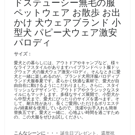
ド
ステューシー
無毛の服
ペットウェア お散歩 お出
かけ 犬ウェアブランド 小
型犬 パピー犬ウェア激安
パロディ
サイズ：
愛犬との暮らしには、アウトドアやキャンプなど、様々
なライフスタイルがありますハイブランドペット服ドッ
グウェア 犬の服犬ウェア激安パロディ。そんなときに愛
犬と一緒に楽しめるのが、ブランド犬用洋服パロディブ
ランド犬服春夏です。柔らかく快適な素材で、愛犬が自
由自在に動けるようにこだわりました。さらに、スタイ
リッシュなデザインで、アウトドアやクラシックなスタ
イルにもマッチします。多様なサイズ展開で、小型犬か
ら中型犬まで、愛犬にぴったりのサイズを選べます。そ
して、耐久性があり、長くご愛用いただけるポリエステ
ル/綿素材を使用しているので、洗濯やお手入れも簡単
替换五です。愛犬と一緒に、心地よい時間を過ごすため
の、この犬服をぜひお試しください。
こんなシーンに・・・
誕生日プレゼント、還暦祝