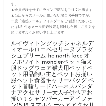
す。
▲会員登録をせずにラインで商品をご注文出来ます
▲当店からのメールが届かない場合お手数ですが、
一度「迷惑メール」フォルダーをご確認くださいま
たはURL付きメール拒否設定を解除した後、ご注文を
頂けますようお願い申し上げます
ルイヴィトングッチシャネルデ
ィオールロエベセリーヌプラダ
シュプリームthe north face オ
フホワイト monclerペット猫犬
服ドッグウェア猫犬用ベッドペ
ット用品飼い主とペットお揃い
服ペット食器キャリーバッグ ペ
ット首輪リードハーネスバンダ
ナアクセサリー大人子供ペアお
揃いｔシャツパーカーアイフォ
ン15 16 スマホケーヘアアクセサ