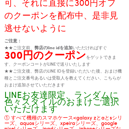
可、それに直接に300円オフ
のクーポンを配布中、是非見
逃せないように
ご注意：
★★ご注文前、
弊店のline idを追加
いただければすぐ
300円のクーポン
をゲットできま
す、クーポンコートがLINEで送りいたします
★★ご注文後、弊店のLINE IDを登録いただいた後、おまけ機
種とご注文番号あるいは受取人を教えてください、こちらが
おまけ追加させていただきます
LINEお友達限定、ランダムに
色々スタイルのおまけご選択
いただけます
① すべて機種のスマホケース<galaxy zとaとsシリ
ーズ、aquosシリーズ、xpeiraシリーズ、google
pixel シリーズ、ipadシリーズ、iphoneシリーズな