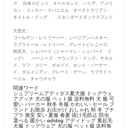
グ 日本スピッツ、キースホンド、ハリア、アメリ
カン・コッカー・スパニエル、オーストラリアン・
キャトル・ドッグ、 スタンダードダックスフンド
大型犬：
ゴールデン・レトリーバー、シベリアンハスキー、
ラブラドール・レトリバー、グレートピレニーズ、
秋田犬、シェパード（ジャーマン・シェパード・ド
ッグ） バーニーズ・マウンテン・ドッグ、サモエ
ド、ラフ・コリー、ボルゾイ、セント・バーナー
ド、ダルメシアン、グレート・デーン、ラブラドゥ
ードル、チャウチャウ
関連ワード
シュプリームアディダス夏犬服 ドッグウェ
アグッチ 犬の服 ペット服 送料無料 犬 服 可
愛い パーカー 秋冬 冬服 かわいい セール ブ
ランド お散歩 お出かけ おしゃれ 秋 冬 プチ
プラ 激安 安い 夏服 春夏 抜け毛防止 防虫
選べる 暖かい adidog アディドッグ 裏起毛
犬服 ドッグウェア 犬の服 ペット服 送料無