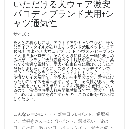
いただける犬ウェア激安
パロディブランド犬用tシ
ャツ通気性
サイズ：
愛犬との暮らしには、アウトドアやキャンプなど、様々
なライフスタイルがありますブランド犬服ペットウェア
お散歩 お出かけ 犬ウェアブランド 小型犬 パピーブラン
ド犬用洋服パロディ。そんなときに愛犬と一緒に楽しめ
るのが、ブランド犬服春夏ペット服秋冬暖かいです。柔
らかく快適な素材で、愛犬が自由自在に動けるようにこ
だわりました。さらに、スタイリッシュなデザインで、
アウトドアやクラシックなスタイルにもマッチします。
多様なサイズ展開で、小型犬から中型犬まで、愛犬にぴ
ったりのサイズを選べます。そして、耐久性があり、長
くご愛用いただけるポリエステル/綿素材を使用してい
るので、洗濯やお手入れも簡単替换五です。愛犬と一緒
に、心地よい時間を過ごすための、この犬服をぜひお試
しください。
こんなシーンに・・・
誕生日プレゼント、還暦祝
い、犬好きさんへのプレゼント、還暦祝い、父の
日、母の日、敬老の日、バレンタイン、愛犬と飼い