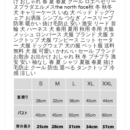
け おしゃれ 春 夏 春夏 クール ロエベセリー
ヌプラダエルメスthe north face秋 冬 秋冬
犬 キャリーケース いぬ 犬 ベッド ドッグウ
ェア お洒落 シンプル つなぎ ノースリーブ
防寒 暖かい 抜け毛防止 安い 激安 リード 首
輪 犬 ハーネス 犬 春用 夏用 秋用 冬用 犬服
メッシュ ロンパース 犬服 ブランド 犬服 タ
ンクトップ 犬服 ワンピース ニット セータ
ー 犬服 ドッグウェア 犬の服 ペット服 送料
無料 犬 服 可愛い かわいい セール ブランド
お散歩 お出かけ おしゃれ 秋 冬 プチプラ 激
安 安い 袖なし 春 夏 シャツ 夏服 春夏 抜け
毛防止 クール 防虫 選べる タンクトップ 冷
感 涼しい