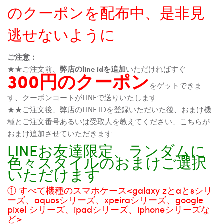
のクーポンを配布中、是非見
逃せないように
ご注意：
★★ご注文前、
弊店のline idを追加
いただければすぐ
300円のクーポン
をゲットできま
す、クーポンコートがLINEで送りいたします
★★ご注文後、弊店のLINE IDを登録いただいた後、おまけ機
種とご注文番号あるいは受取人を教えてください、こちらが
おまけ追加させていただきます
LINEお友達限定、ランダムに
色々スタイルのおまけご選択
いただけます
① すべて機種のスマホケース<galaxy zとaとsシリ
ーズ、aquosシリーズ、xpeiraシリーズ、google
pixel シリーズ、ipadシリーズ、iphoneシリーズな
ど>