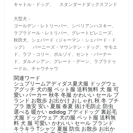
キャトル・ドッグ、 スタンダードダックスフンド
大型犬：
ゴールデン・レトリーバー、シベリアンハスキー、
ラブラドール・レトリバー、グレートピレニーズ、
秋田犬、シェパード（ジャーマン・シェパード・ド
ッグ） バーニーズ・マウンテン・ドッグ、サモエ
ド、ラフ・コリー、ボルゾイ、セント・バーナー
ド、ダルメシアン、グレート・デーン、ラブラドゥ
ードル、チャウチャウ
関連ワード
シュプリームアディダス夏犬服 ドッグウェ
アグッチ 犬の服 ペット服 送料無料 犬 服 可
愛い パーカー 秋冬 冬服 かわいい セール ブ
ランド お散歩 お出かけ おしゃれ 秋 冬 プチ
プラ 激安 安い 夏服 春夏 抜け毛防止 防虫
選べる 暖かい adidog アディドッグ 裏起毛
犬服 ドッグウェア 犬の服 ペット服 送料無
料 犬 服 可愛い かわいい セール ブランド
キラキラ Tシャツ 夏服 防虫 お散歩 お出か