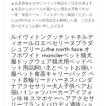
▲会員登録をせずにラインで商品をご注文出来ます
▲当店からのメールが届かない場合お手数ですが、
一度「迷惑メール」フォルダーをご確認くださいま
たはURL付きメール拒否設定を解除した後、ご注文を
頂けますようお願い申し上げます
ルイヴィトングッチシャネルデ
ィオールロエベセリーヌプラダ
シュプリームthe north face オ
フホワイト monclerペット猫犬
服ドッグウェア猫犬用ベッドペ
ット用品飼い主とペットお揃い
服ペット食器キャリーバッグ ペ
ット首輪リードハーネスバンダ
ナアクセサリー大人子供ペアお
揃いｔシャツパーカーアイフォ
ン15 16 スマホケーヘアアクセサ
リーブランドパロディ通販ショ