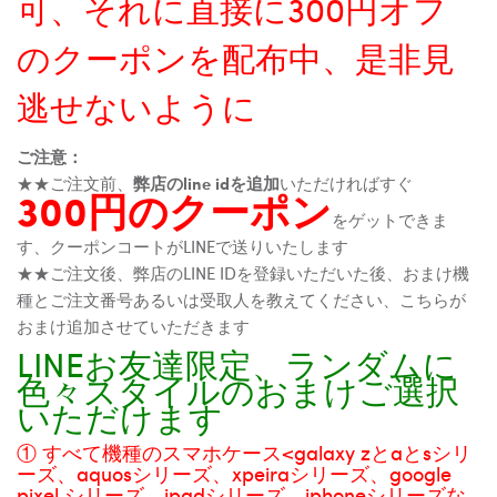
可、それに直接に300円オフ
のクーポンを配布中、是非見
逃せないように
ご注意：
★★ご注文前、
弊店のline idを追加
いただければすぐ
300円のクーポン
をゲットできま
す、クーポンコートがLINEで送りいたします
★★ご注文後、弊店のLINE IDを登録いただいた後、おまけ機
種とご注文番号あるいは受取人を教えてください、こちらが
おまけ追加させていただきます
LINEお友達限定、ランダムに
色々スタイルのおまけご選択
いただけます
① すべて機種のスマホケース<galaxy zとaとsシリ
ーズ、aquosシリーズ、xpeiraシリーズ、google
pixel シリーズ、ipadシリーズ、iphoneシリーズな