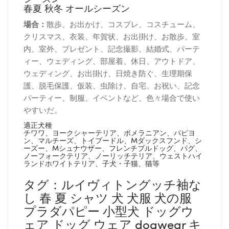
春夏 秋冬 オールシーズン
場合：
散歩、お出かけ、コスプレ、コスチューム、
クリスマス、衣装、年賀状、お出掛け、お散歩、室
内、室外、プレゼント、記念撮影、結婚式、パーテ
ィー、ウェディング、部屋着、休日、アウトドア、
ウェディング、お出掛け、日焼き防ぐ、生理期保
護、脱毛保護、仮装、虫除け、自宅、お祝い、記念
パーティー、制服、イベントなど、色々場合で使い
やすいだ。
適正犬種
チワワ、ヨークシャーテリア、ポメラニアン、パピヨ
ン、マルチーズ、トイプードル、Mダックスフンド、シ
ーズー、Mシュナウザー、フレンチブルドッグ、パグ、
ノーフォークテリア、ノーリッチテリア、ウェストハイ
ランドホワイトテリア、子犬・子猫、猫等
タグ：ルイヴィトングッチ袖な
し 春 夏 シャツ 犬 犬服 犬の服
プラダパピー 小型犬 ドッグウ
ェア ドッグ ウェア dogwear キ