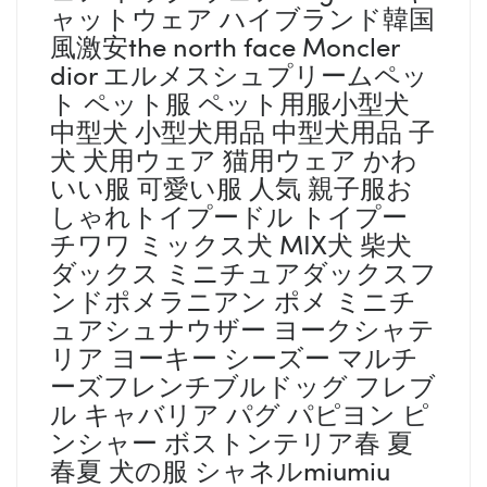
ャットウェア ハイブランド韓国
風激安the north face Moncler
dior エルメスシュプリームペッ
ト ペット服 ペット用服小型犬
中型犬 小型犬用品 中型犬用品 子
犬 犬用ウェア 猫用ウェア かわ
いい服 可愛い服 人気 親子服お
しゃれトイプードル トイプー
チワワ ミックス犬 MIX犬 柴犬
ダックス ミニチュアダックスフ
ンドポメラニアン ポメ ミニチ
ュアシュナウザー ヨークシャテ
リア ヨーキー シーズー マルチ
ーズフレンチブルドッグ フレブ
ル キャバリア パグ パピヨン ピ
ンシャー ボストンテリア春 夏
春夏 犬の服 シャネルmiumiu