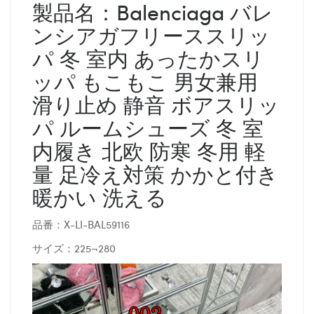
製品名：Balenciaga バレ
ンシアガフリーススリッ
パ 冬 室内 あったかスリ
ッパ もこもこ 男女兼用
滑り止め 静音 ボアスリッ
パ ルームシューズ 冬 室
内履き 北欧 防寒 冬用 軽
量 足冷え対策 かかと付き
暖かい 洗える
品番：X-LI-BAL59116
サイズ：225¬280