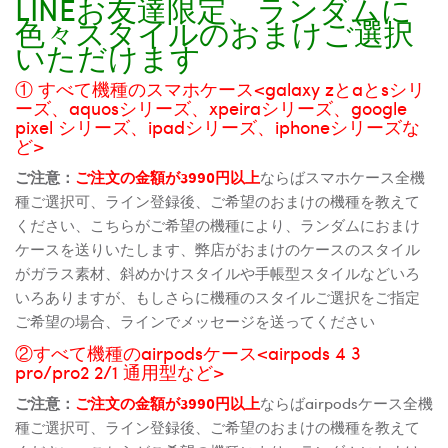
LINEお友達限定、ランダムに
色々スタイルのおまけご選択
いただけます
① すべて機種のスマホケース<galaxy zとaとsシリ
ーズ、aquosシリーズ、xpeiraシリーズ、google
pixel シリーズ、ipadシリーズ、iphoneシリーズな
ど>
ご注意：
ご注文の金額が3990円以上
ならばスマホケース全機
種ご選択可、ライン登録後、ご希望のおまけの機種を教えて
ください、こちらがご希望の機種により、ランダムにおまけ
ケースを送りいたします、弊店がおまけのケースのスタイル
がガラス素材、斜めかけスタイルや手帳型スタイルなどいろ
いろありますが、もしさらに機種のスタイルご選択をご指定
ご希望の場合、ラインでメッセージを送ってください
②すべて機種のairpodsケース<airpods 4 3
pro/pro2 2/1 通用型など>
ご注意：
ご注文の金額が3990円以上
ならばairpodsケース全機
種ご選択可、ライン登録後、ご希望のおまけの機種を教えて