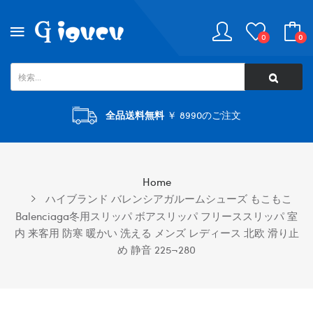
0
0
全品送料無料
￥ 8990のご注文
Home
ハイブランド バレンシアガルームシューズ もこもこ
Balenciaga冬用スリッパ ボアスリッパ フリーススリッパ 室
内 来客用 防寒 暖かい 洗える メンズ レディース 北欧 滑り止
め 静音 225¬280