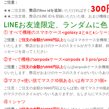
ご注意：
30
★★ご注文前、
弊店のline idを追加
いただければすぐ
★★ご注文後、弊店のLINE IDを登録いただいた後、おまけ
LINEお友達限定、ランダム
① すべて機種のスマホケース<galaxy zとaとsシリーズ、
ご注意：
ご注文の金額が3990円以上
ならばスマホケース全機種
いたします、弊店がおまけのケースのスタイルがガラス素材、
ッセージを送ってください
②すべて機種のairpodsケース<airpods 4 3 pro/pro
ご注意：
ご注文の金額が3990円以上
ならばairpodsケース
りいたします、弊店がおまけのケースのスタイルがいろいろあ
③マスク<使い捨てマスク10個あるいは布マスク1個>
ご注意：ご注文の金額が3990円以上ならば使い捨てマスク10
のマスクのスタイルがいろいろありますが、もしさらにマスク
④ｔシャツ
ご注意：
ご注文の金額が4990円以上
ならばｔシャツご選択可、