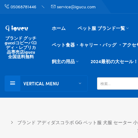
05068781446
service@igucu.com
ホーム
ペット服 ブランド一覧
ブランド グッチ
gucciコピーパロ
ペット食器・キャリー・バッグ ・アクセ
ディ・レプリカ
品専売店igucu
全国送料無料
飼主の用品
2024最初の大セール！
VERTICAL MENU
ブランド アディダスコラボ GG ペット服 犬服 セーター 小