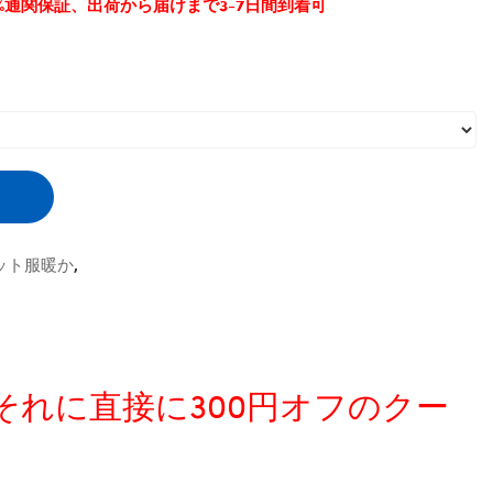
0%通関保証、出荷から届けまで3-7日間到着可
ニット服暖か
,
、それに直接に300円オフのクー