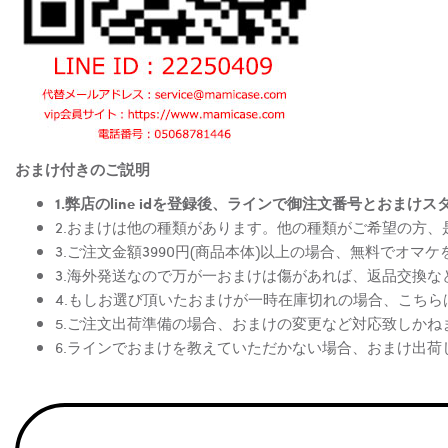
おまけ付きのご説明
1.弊店のline idを登録後、ラインで御注文番号とお
2.おまけは他の種類があります。他の種類がご希望の方
3.ご注文金額3990円(商品本体)以上の場合、無料でオマ
3.海外発送なので万が一おまけは傷があれば、返品交換
4.もしお選び頂いたおまけが一時在庫切れの場合、こち
5.ご注文出荷準備の場合、おまけの変更など対応致しかね
6.ラインでおまけを教えていただかない場合、おまけ出荷