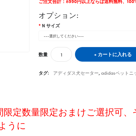
ご注文合計：8990円以上ならば送料無料、10
オプション:
N サイズ
カートに入れる
数量
タグ:
アディダス犬セーター
,
adidasペット
定時間限定数量限定おまけご選択可
ように