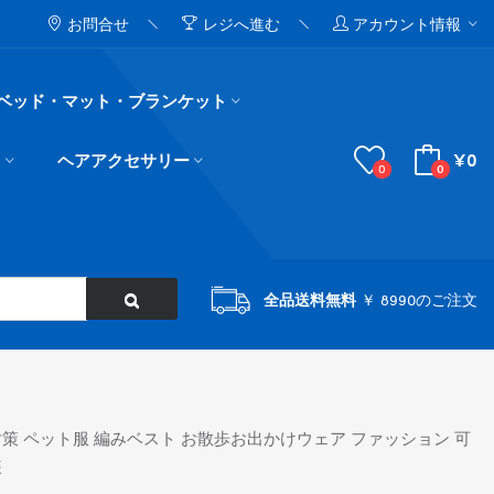
お問合せ
レジへ進む
アカウント情報
ベッド・マット・ブランケット
¥0
ド
ヘアアクセサリー
0
0
全品送料無料
￥ 8990のご注文
房対策 ペット服 編みベスト お散歩お出かけウェア ファッション 可
装