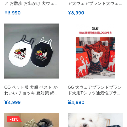
ア お散歩 お出かけ 犬ウェア
ア犬ウェアブランド犬ウェ
ブランド 小型犬 パピーブラ
ア激安パロディブランド犬
¥3,990
¥8,990
ンド犬用洋服パロディブラ
服春夏
ンドペット用服激安ハイブ
ランド犬の服かわいい
GG ペット服 犬服 ベスト か
GG 犬ウェアブランドブラン
わいい チョッキ 夏対策 綿製
ド犬用tシャツ通気性ブラン
ドッグ ウェア 小中型犬対応
ド犬服春夏ブランド猫服ペ
¥4,999
¥4,990
ミッキーマウス 柄 涼しい お
ット用
洒落トップス ルイ・ヴィト
ン 犬ウェア 薄い 通気性 柔
-13%
らかい 内着き お出かけ 散歩