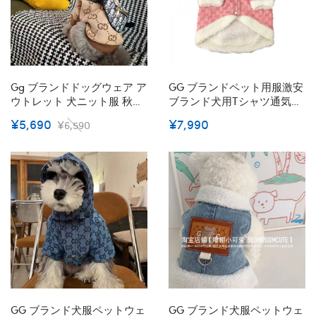
Gg ブランドドッグウェア ア
GG ブランドペット用服激安
ウトレット 犬ニット服 秋冬
ブランド犬用tシャツ通気性
向け 防寒 暖かい ペットセー
ブランド犬服春夏ハイブラ
¥5,690
¥7,990
¥6,590
ター 犬の服 犬服 猫服 可愛
ンド犬の服かわいい
い 伸縮性 着脱安い 高品質
小中大型ペット服
GG ブランド犬服ペットウェ
GG ブランド犬服ペットウェ