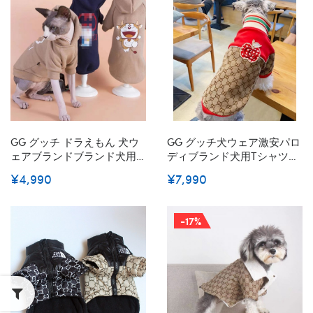
快適 通気性高い 春秋冬向け
小中大ペット 適応 激安 かわ
いい ペットのプルオーバー
精緻なプリント柄
GG グッチ ドラえもん 犬ウ
GG グッチ犬ウェア激安パロ
ェアブランドブランド犬用t
ディブランド犬用tシャツ通
シャツ通気性ハイブランド
気性ペット服秋冬暖かいハ
¥4,990
¥7,990
犬の服かわいいブランド猫
イブランド犬の服かわいい
服ペット用
-17%