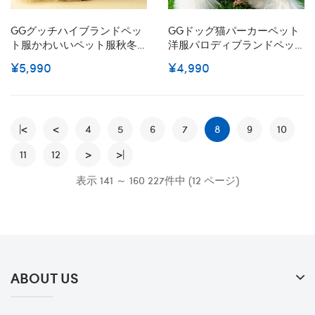
GGグッチハイブランドペッ
GGドッグ猫パーカーペット
ト服かわいいペット服秋冬
洋服パロディブランドペッ
暖かいハイブランド犬の服
ト用服激安ブランド犬用tシ
¥5,990
¥4,990
かわいいブランド猫服ペッ
ャツ通気性ハイブランド犬
ト用
の服かわいい
|<
<
4
5
6
7
8
9
10
11
12
>
>|
表示 141 ～ 160 227件中 (12 ページ)
ABOUT US