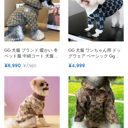
GG 犬服 ブランド 暖かい 冬
GG 犬服 ワンちゃん用 ドッ
ペット服 中綿コート 犬服 小
グウェア ベーシック Gg ジ
型犬ウェア Gg ペット用中綿
ップアップ チワワ ダックス
¥6,990
¥4,999
¥7,990
ジャケット 子犬コスチュー
トイプードル マルチーズ 冬
ム フレンチブルドッグ 衣装
服 傷なめ防止 抜け毛対策 小
コート 防寒ジャケット チワ
型犬 ペット服
ワ服 ペット冬服 韓国 人気モ
ノグラム柄 かっこいい
XS~M 激安