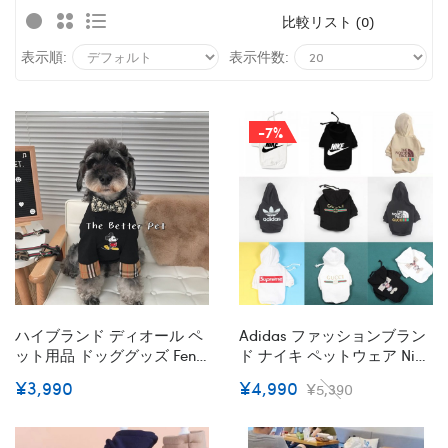
比較リスト (0)
表示順:
表示件数:
-7%
ハイブランド ディオール ペ
Adidas ファッションブラン
ット用品 ドッググッズ Fendi
ド ナイキ ペットウェア Nike
犬の首輪 小中型犬 通気性 リ
ペット服 ザノースフェイス
¥3,990
¥4,990
¥5,390
ボン ソフト 調節可能 蝶結び
犬服 犬パーカー Gg猫コート
付き かわいい 耐久性 くびわ
フード付き 暖かい 猫服 ペッ
飾りファッション
トの洋服 100％コットン製