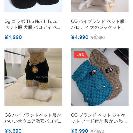
Gg コラボ The North Face
GG ハイブランド ペット服
ペット服 犬服 パロディ ペッ
パロディ 犬のジャケット 冬
ト用防寒コート ザノースフ
秋冬向け 犬コート ジャンパ
¥4,990
¥4,990
¥5,990
ェイス風 犬のダウンジャケ
ー 暖か 定番GG柄 もこもこ
ット 犬用綿服 防風 防雪 ド
裏起毛 ファッション感溢れ
ッグ中綿ジャケット ペット
猫服 ボアコート 中小型犬服
-9%
用お出かけ洋服 暖かい 裏起
おしゃれ 高品質 仮装 寒さ対
毛 寒さを対策 ファッション
策 快適 着こなしやすい
XS~2XL
GG ハイブランドペット服か
GG ブランド ペット ジャケ
わいい犬ウェア激安パロデ
ット フード付き 暖かい 秋冬
ィブランド犬服春夏ブラン
コート Gg 犬服 パロディー
¥3,690
¥6,990
¥7,690
ド猫服ペット用
洋服 猫服 プルオーバー 経典