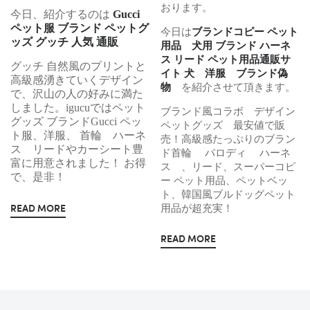
おります。
今日、紹介するのは
Gucci
ペット服 ブランド ペットグ
今日は
ブランドコピー ペット
ッズ グッチ 人気 通販
用品 犬用 ブランド ハーネ
ス リード ペット用品通販サ
グッチ 自然風のプリントと
イト 犬 洋服 ブランド偽
高級感湧きていくデザイン
物
を紹介させて頂きます。
で、沢山の人の好みに満た
しました。igucuではペット
ブランド風コラボ デザイン
グッズ ブランドGucci ペッ
ペットグッズ 最安値で販
ト服、洋服、 首輪 ハーネ
売！高級感たっぷりのブラン
ス リードやカーシート豊
ド首輪 パロディ ハーネ
富に用意されました！ お得
ス 、リード、スーパーコピ
で、是非！
ー ペット用品、ペットベッ
ト、韓国風ブルドッグペット
用品が超充実！
READ MORE
READ MORE