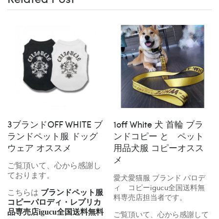
3ブランドOFF WHITE ブ
1off White 犬 首輪 ブラ
ランドペット服 ドッグ
ンドコピー と ペット
ウェア オススメ
用品犬服 コピーオスス
メ
ご覧頂いて、心から感謝し
ております。
愛犬愛猫服 ブランド パロデ
ィ コピーigucu全国送料無
こちらは
ブランドペット服
料専売店担当者です。
コピーパロディ・レプリカ
品専売店igucu全国送料無料
ご覧頂いて、心から感謝して