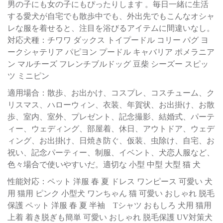
男の子にも女の子にもぴったりします 。毎日一緒に生活
する愛犬が自宅でも散歩中でも、外出先でもこんなオシャ
レな服を着せると、注目を浴びるアイテムに間違いなし。
対応犬種：チワワ ダックス トイプードル コリー パグ ヨ
ークシャテリア パピヨン プードル キャバリア ポメラニア
ン マルチーズ フレンチブルドッグ 豆柴 シーズー スピッ
ツ ミニピン
適用場合：散歩、お出かけ、コスプレ、コスチューム、ク
リスマス、ハローウィン、衣装、年賀状、お出掛け、お散
歩、室内、室外、プレゼント、記念撮影、結婚式、パーテ
ィー、ウェディング、部屋着、休日、アウトドア、ウェデ
ィング、お出掛け、日焼き防ぐ、仮装、虫除け、自宅、お
祝い、記念パーティー、制服、イベント、犬恋人服など、
色々場合で使いやすいだ。適切な 小型 中型 大型 猫 犬
性能対応：ペット 洋服 春 夏 ドレス ワンピース 可愛い 犬
用 猫用 ピンク 小型犬 ワンちゃん 猫 可愛い おしゃれ 脱毛
保護 ペット 洋服 春 夏 半袖 Tシャツ おもしろ 犬用 猫用
上着 着き脱ぎも簡単 可愛い おしゃれ 脱毛保護 UV対策犬