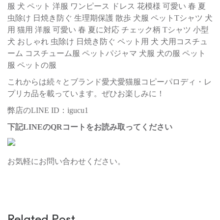
服 犬 ペット 洋服 ワンピース ドレス 花模様 可愛い 春 夏
虫除け 日焼き防ぐ 生理期保護 散歩 犬服 ペットTシャツ 犬
用 猫用 洋服 可愛い 春 夏に対応 チェック柄 Tシャツ 小型
犬 おしゃれ 虫除け 日焼き防ぐ ペット用 犬 犬用コスチュ
ーム コスチューム服 ペットパジャマ 犬服 犬の服 ペット
服 ペットの服
これからは続々とブランド愛犬愛猫服コピーパロディ・レ
プリカ品を載っています。ぜひお楽しみに！
弊店のLINE ID：igucu1
下記LINEのQRコートをお読み取ってください
お気軽にお問い合わせください。
Related Post