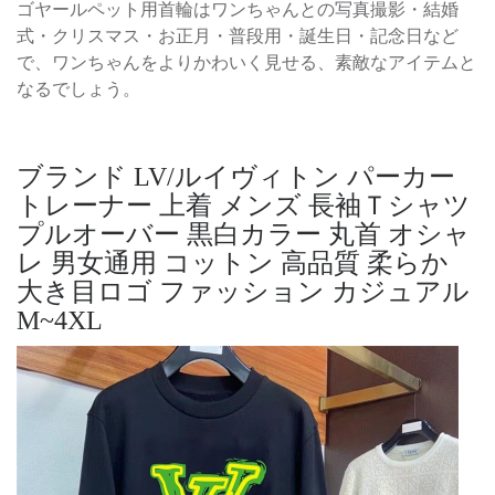
ゴヤールペット用首輪はワンちゃんとの写真撮影・結婚
式・クリスマス・お正月・普段用・誕生日・記念日など
で、ワンちゃんをよりかわいく見せる、素敵なアイテムと
なるでしょう。
ブランド LV/ルイヴィトン パーカー
トレーナー 上着 メンズ 長袖Ｔシャツ
プルオーバー 黒白カラー 丸首 オシャ
レ 男女通用 コットン 高品質 柔らか
大き目ロゴ ファッション カジュアル
M~4XL