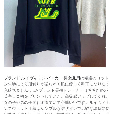
ブランド ルイヴィトン パーカー 男女兼用
は精選のコット
ン生地により肌触りが柔らかく肌に優しく毛玉になりなく
色落ちません 。LVブランド長袖トレーナーはおおきめの
英字ロゴ柄をプリントしていた、高級感アップしてくれ、
女の子や男の子問わず着ていて心地いいです。ルイヴィト
ンスウェット上着はシンプルなデザインで広範な調整に使