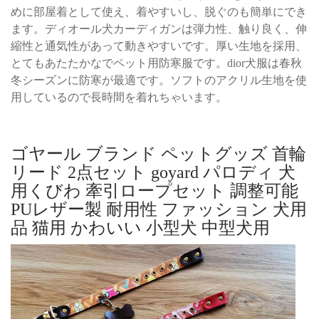
めに部屋着として使え、着やすいし、脱ぐのも簡単にでき
ます。ディオール犬カーディガンは弾力性、触り良く、伸
縮性と通気性があって動きやすいです。厚い生地を採用、
とてもあたたかなでペット用防寒服です。dior犬服は春秋
冬シーズンに防寒が最適です。ソフトのアクリル生地を使
用しているので長時間を着れちゃいます。
ゴヤール ブランド ペットグッズ 首輪
リード 2点セット goyard パロディ 犬
用くびわ 牽引ロープセット 調整可能
PUレザー製 耐用性 ファッション 犬用
品 猫用 かわいい 小型犬 中型犬用