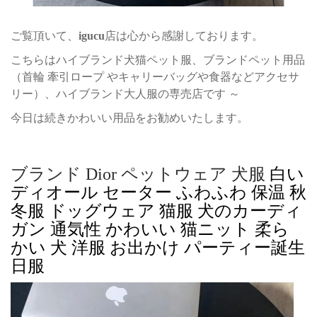
ご覧頂いて、
igucu
店は心から感謝しております。
こちらはハイブランド犬猫ペット服、ブランドペット用品
（首輪 牽引ロープ やキャリーバッグや食器などアクセサ
リー）、ハイブランド大人服の専売店です ～
今日は続きかわいい用品をお勧めいたします。
ブランド Dior ペットウェア 犬服
白い
ディオール セーター ふわふわ 保温 秋
冬服 ドッグウェア 猫服 犬のカーディ
ガン 通気性 かわいい 猫ニット 柔ら
かい 犬 洋服 お出かけ パーティー誕生
日服