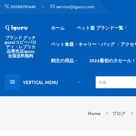
05068781446
service@igucu.com
ホーム
ペット服 ブランド一覧
ブランド グッチ
gucciコピーパロ
ペット食器・キャリー・バッグ ・アクセ
ディ・レプリカ
品専売店igucu
全国送料無料
飼主の用品
2024最初の大セール！
VERTICAL MENU
Home
ブログ