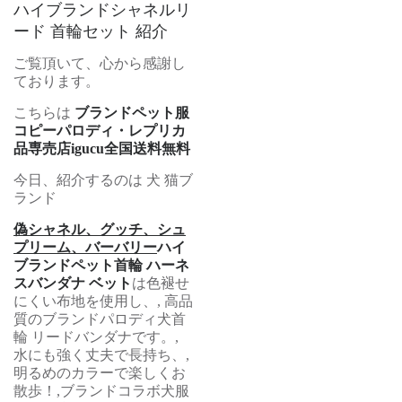
ハイブランドシャネルリ
ード 首輪セット 紹介
ご覧頂いて、心から感謝し
ております。
こちらは
ブランドペット服
コピーパロディ・レプリカ
品専売店igucu全国送料無料
今日、紹介するのは 犬 猫ブ
ランド
偽シャネル、グッチ、シュ
プリーム、バーバリー
ハイ
ブランドペット首輪 ハーネ
スバンダナ ベット
は色褪せ
にくい布地を使用し、, 高品
質のブランドパロディ犬首
輪 リードバンダナです。,
水にも強く丈夫で長持ち、,
明るめのカラーで楽しくお
散歩！,ブランドコラボ犬服