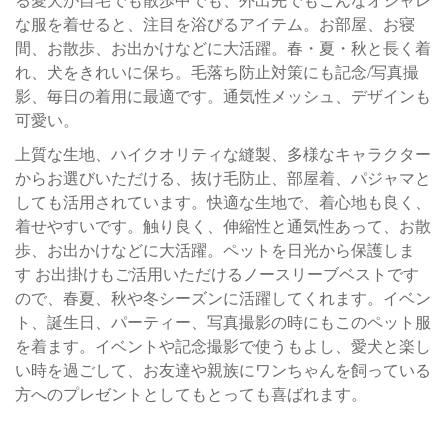
る愛犬が自宅でも散歩中でも、外出先でもこんなオシャレ
な服を着せると、注目を浴びるアイテム。お部屋、お寝
間、お散歩、お出かけなどに大活躍。春・夏・秋と長く着
れ、犬をきれいに保ち。毛落ち防止対策にも記念/写真撮
影、毎日の着用に最適です。通気性メッシュ、デザインも
可愛い。
上質な生地、ハイクオリティな縫製、多様なキャラクター
からお選びいただける、抜け毛防止、部屋着、パジャマと
しても活用されています。快適な生地で、着心地も良く、
着せやすいです。触り良く、伸縮性と通気性あって、お散
歩、お出かけなどに大活躍。ペットを日光から保護しま
す お出掛けもご活用いただけるノースリーブベストです
ので、春夏、秋や冬シーズンに活躍してくれます。イベン
ト、誕生日、パーティー、写真撮影の時にもこのペット服
を着ます。イベントや記念撮影で使うもよし、愛犬と楽し
い時を過ごして、お友達や親族にワンちゃんを飼っている
方へのプレゼントとしてもとっても喜ばれます。