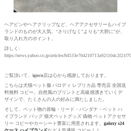
ヘアピンやヘアクリップなど、ヘアアクセサリーもハイブ
ランドのものが大人気。“さりげなく”よりも“大胆に”が、
取り入れ方のポイント。
詳しく:
https://news.yahoo.co.jp/articles/84533e704210713a921104c2f21
ご覧頂いて、
igucu
店は心から感謝しております。
こちらは犬猫ペット服 パロディ レプリカ品 専売店 全国送
料無料 コピー。自然風のプリントと高級感湧きていくデ
ザインで、たくさんの人の好みに満たしました。
そして、ペット物の首輪・リード・バンダナ・ベット ハ
イブランド バッグ 猫犬ペットグッズ 偽物 ベットアクセサ
リー コピーやカーシート豊富に用意されます。
galaxy s24
ケース ハイブランド
など人気通販 コピー！！