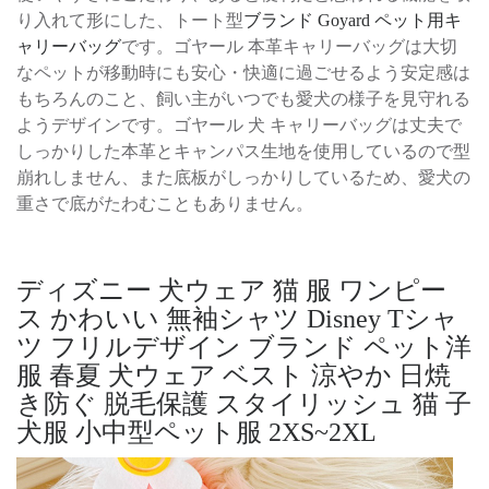
り入れて形にした、トート型
ブランド Goyard ペット用キ
ャリーバッグ
です。ゴヤール 本革キャリーバッグは大切
なペットが移動時にも安心・快適に過ごせるよう安定感は
もちろんのこと、飼い主がいつでも愛犬の様子を見守れる
ようデザインです。ゴヤール 犬 キャリーバッグは丈夫で
しっかりした本革とキャンパス生地を使用しているので型
崩れしません、また底板がしっかりしているため、愛犬の
重さで底がたわむこともありません。
ディズニー 犬ウェア 猫 服 ワンピー
ス かわいい 無袖シャツ Disney Tシャ
ツ フリルデザイン ブランド ペット洋
服 春夏 犬ウェア ベスト 涼やか 日焼
き防ぐ 脱毛保護 スタイリッシュ 猫 子
犬服 小中型ペット服 2XS~2XL