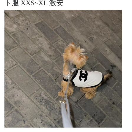
ト服 XXS~XL 激安