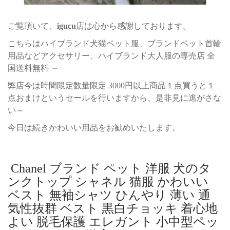
ご覧頂いて、
igucu
店は心から感謝しております。
こちらはハイブランド犬猫ペット服、ブランドペット首輪
用品などアクセサリー、ハイブランド大人服の専売店 全
国送料無料 ～
弊店今は時間限定数量限定 3000円以上商品１点買うと１
点おまけというセールを行いますから、是非見に逃がさな
い～
今日は続きかわいい用品をお勧めいたします。
Chanel ブランド ペット 洋服 犬のタ
ンクトップ シャネル 猫服 かわいい
ベスト 無袖シャツ ひんやり 薄い 通
気性抜群 ベスト 黒白チョッキ 着心地
よい 脱毛保護 エレガント 小中型ペッ