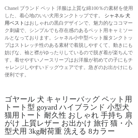
Chanel ブランド ペット 洋服は上質な綿100％の素材を使用
した、着心地のいい犬用タンクトップです。
シャネル 犬
用ベスト
はおしゃれの黒白デザインで、魅力的なココマー
ク刺繍で、シンプルでも存在感のあるペット用キャミソー
ルとなっております。シャネル小中型ペット服タンクトッ
プはストレッチ性のある素材で着脱しやすくて、動きにも
妨げな、袖と襟がゆったりしているので脱ぎ着が楽ちんで
す。着せやすいノースリーブはお洋服が初めての子にもチ
ャレンジしやすいドッグウェアです。急ぎのお出かけにも
便利です。
ゴヤール 犬 キャリーバッグ ペット用
トート型 goyard ハイブランド 小型犬
猫用トート 耐久性 おしゃれ 手持ち 肩
がけ 上質レザー お出かけ 旅行 猫・小
型犬用 3kg耐荷重 洗える 8カラー