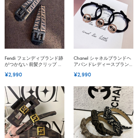
ド
Fendi フェンディブランド跡
Chanel シャネルブランドヘ
がつかない 前髪クリップ ヘ
アバンドレディースブラン
アピン あとがつかない 前髪
ド可愛い蝶結びヘアバンド
¥2,990
¥2,990
ヘアクリップ メイク ヘアア
ブランドリボンヘアゴム女
レンジ かわいい 跡がつかな
性ハイブランドシュシュ存
いピン 2枚セット
在感抜群