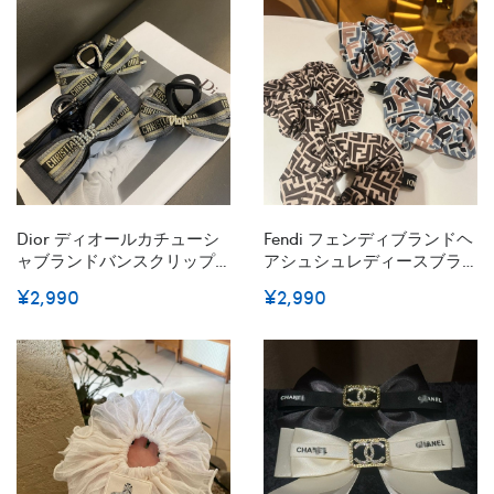
ン女性ブランドバナナクリ
ップ髪アレンジ
Dior ディオールカチューシ
Fendi フェンディブランドヘ
ャブランドバンスクリップ
アシュシュレディースブラ
ヘアクリップ 大きめ 髪留め
ンド可愛い蝶結びヘアゴム
¥2,990
¥2,990
髪飾り ヘアアクセサリー ク
ブランドバナナクリップ髪
リップ バナナクリップ 韓国
アレンジかわいいヘア飾り
風 オフィス 人気 おしゃれ
ハイブランド
贈り物 レディース用