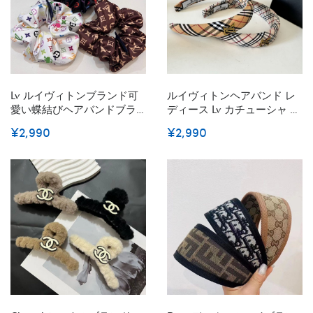
Lv ルイヴィトンブランド可
ルイヴィトンヘアバンド レ
愛い蝶結びヘアバンドブラ
ディース Lv カチューシャ 可
ンドリボンヘアゴム女性ハ
愛い ヘアアクセサリー 髪飾
¥2,990
¥2,990
イブランドシュシュ存在感
り 仕事 オフィス 滑り止め
抜群かわいいヘアピンハイ
痛くない ヘアターバン カジ
ブランド
ュアル ヘッドバンド お風呂
用