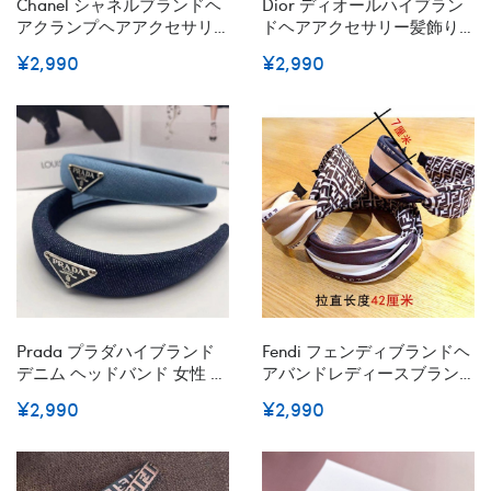
Chanel シャネルブランドヘ
Dior ディオールハイブラン
アクランプヘアアクセサリ
ドヘアアクセサリー髪飾り
ー ヘアクロークランプ ロン
ブランドヘアカチューシャ
¥2,990
¥2,990
グヘアクリップ ヘアグリッ
レディースブランド可愛い
プキャッチバレッタ フェイ
蝶結びヘアバンドかわいい
クファーのヘアクリップ ヘ
ヘアピンハイブランド
アポニーテールクリッ
Prada プラダハイブランド
Fendi フェンディブランドヘ
デニム ヘッドバンド 女性 ヘ
アバンドレディースブラン
ッドバンド ヘア アクセサリ
ド可愛い蝶結びヘアバンド
¥2,990
¥2,990
ー 女性用 結び目 ヘア フー
ブランドヘアカチューシャ
プ デニム 結び目 ヘッドバン
髪アレンジかわいいヘアピ
ド デニム 結び目 ヘッドバン
ンハイブランド
ド 結び目 ヘア フープ ヘッ