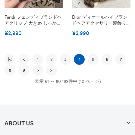
Fendi フェンディブランドヘ
Dior ディオールハイブラン
アクリップ 大きめ しっかり
ドヘアアクセサリー髪飾り
とまる 髪留め クリップ しっ
ブランド可愛いヘアバンド
¥2,990
¥2,990
かり バンスクリップ ヘアく
ブランドカチューシャ髪ア
りっぷ ヘアアクセサリー 大
レンジかわいいヘアターバ
人 韓国 可愛い おしゃれ か
ンハイブランド
みどめ クリップ 髪とめクリ
ップ
|<
<
1
2
3
4
5
6
7
8
9
>
>|
表示 61 ～ 80 182件中 (10 ページ)
ABOUT US