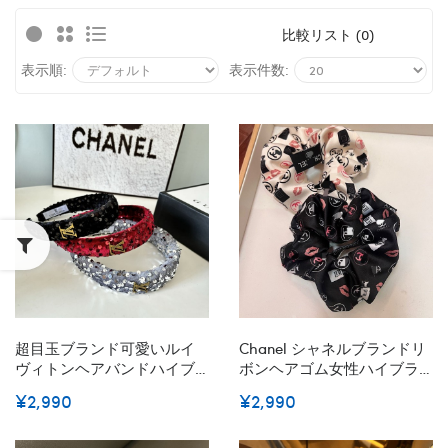
比較リスト (0)
表示順:
表示件数:
超目玉ブランド可愛いルイ
Chanel シャネルブランドリ
ヴィトンヘアバンドハイブ
ボンヘアゴム女性ハイブラ
ランドLV カチューシャ存在
ンドシュシュ存在感抜群ブ
¥2,990
¥2,990
感抜群、女性 ギフト 誕生日
ランドバナナクリップ髪ア
プレゼント 大人 簡単シンプ
レンジかわいいヘアピンハ
ル 上品ブランドヘアターバ
イブランド