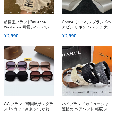
超目玉ブランドVivienne
Chanel シャネル ブランドヘ
Westwood可愛いヘアバンド
アピン リボン バレッタ 大き
ブランドヘアシュシュ髪ア
め 親子グループ 15cm 蝶結
¥2,990
¥2,990
レンジ、女性 ギフト 誕生日
びヘアークリップ ヘアピン
プレゼント 大人 簡単シンプ
髪飾り 髪留め ヘアアクセサ
ル 上品ブランドヴィヴィア
リー 気質 かわいい
ンウエストウッド ヘアゴム
髪アレンジかわいいヘアピ
ンハイブランド
GG ブランド韓国風サングラ
ハイブランドカチューシャ
ス Uvカット男女 おしゃれ
髪留め ヘアバンド 幅広 スウ
サングラス激安 小顔ハイブ
ェット ヘアターバン風 洗顔