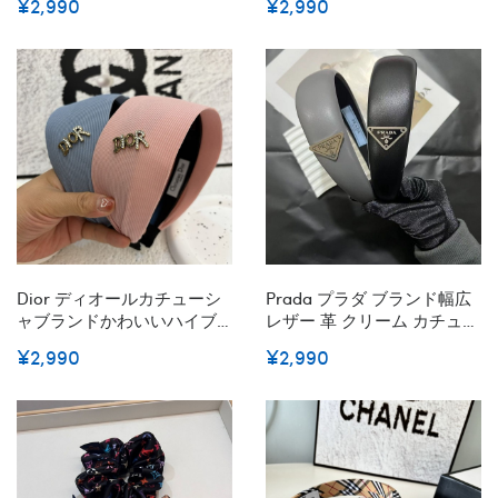
¥2,990
¥2,990
ランド サングラス 20代 30
リブ おしゃれ ヘアバンドハ
代 40代 レディース メンズ
イブランドシュシュ存在感
紫外線カット 偏光サングラ
抜群
ス メガネ
Dior ディオールカチューシ
Prada プラダ ブランド幅広
ャブランドかわいいハイブ
レザー 革 クリーム カチュー
ランドシュシュ存在感抜群
シャ ヘアバンド ヘアターバ
¥2,990
¥2,990
ブランドバナナクリップ髪
ン 痛くない ヘアアクセサリ
アレンジかわいいヘアピン
ー 可愛い レディース 韓国 1
ハイブランド
本