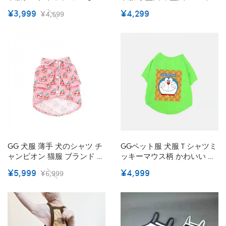
ん用 ドッグウェア ペット服
冬服 傷なめ防止 抜け毛対策
¥3,999
¥4,299
¥4,599
小型犬 中型犬 パーカー 冬服
ワンちゃん用 ドッグウェア
傷なめ防止 抜け毛対策 かわ
ベーシック ジップアップ チ
いい ミッキー可愛い おしゃ
ワワ ダックス トイプードル
れ ドッグウェア 二脚ベスト
マルチーズ 冬服 傷なめ防止
子犬 洋服 お散歩 涼しい 小
抜け毛対策 小型犬 ペット服
型犬 柔らかい
GG 犬服 薄手 犬のシャツ チ
GGペット服 犬服Ｔシャツミ
ャンピオン 猫服 ブランド ペ
ッキーマウス柄 かわいい 漫
ットウェア 小型犬 シンプル
画 ドラえもん コラボ服 トッ
¥5,999
¥4,999
¥6,999
ハンサム ブリティッシュシ
プス 綿製 ペット 用品 柔ら
ョートヘア おでかけ 犬用ラ
かい 快適 春夏 薄い 可愛い
ペルポロシャツ テディ チワ
おしゃれ シャツ Gg ロゴ プ
ワ シュナウザー ダックス 猫
リント ファッション服 お散
服 ドッグウェア 両足 春夏用
歩 お出かけ 小中型犬服 通気