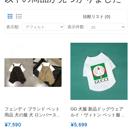
比較リスト (0)
表示順:
表示件数:
フェンディ ブランド ペット
GG 犬服 新品ドッグウェア
用品 犬の服 犬 ロンパース
ルイ・ヴィトン ペット服 綿
Fendiドッグウェア Gg コス
シャネル Tシャツ 夏薄い 小
¥7,590
¥5,699
チューム 猫 洋服 柔らかい
型犬 中型犬 傷防止 抜け毛対