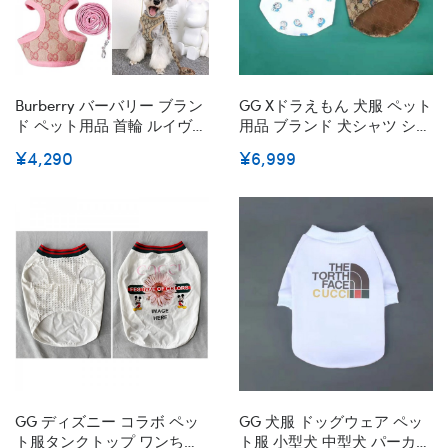
Burberry バーバリー ブラン
GG Xドラえもん 犬服 ペット
ド ペット用品 首輪 ルイヴィ
用品 ブランド 犬シャツ シン
トン 犬用 ハーネス 牽引縄2
プル LV 小型犬 ドッグウェア
¥4,290
¥6,999
点セット お出かけ 散歩用 胴
両足 Doraemon 猫服 ペット
輪 牽引ロープ Lvドッグリー
散歩用 ブランド おでかけ ペ
ド 通気性 ベスト式ハーネス
ット服 犬用ラペル ポロシャ
快適 サイズ調整 小中型ペッ
ツ シュナウザー ダックス ト
ト適応 カッコいい 激安
イプードル コピー S-2XL
GG ディズニー コラボ ペッ
GG 犬服 ドッグウェア ペッ
ト服タンクトップ ワンちゃ
ト服 小型犬 中型犬 パーカー