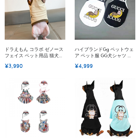
コピー
性
ドラえもん コラボ ゼノース
ハイブランドgg ペットウェ
フェイス ペット用品 猫犬服
ア ペット服 GG犬シャツ 猫
ネコベスト 傷防止トップス
ベスト 夏 かわいい チョッキ
¥3,990
¥4,999
夏対策 薄い 柔らかい 100％
日焼け止め ファッション 漫
綿 The North Face 無毛猫服
画柄 コットン 柔らかい 通気
かわいい 洋服 ペット服 おし
性 猫服 小型犬 中型犬 大型
ゃれ子猫 服 スフィンクス適
ペット
用 エアコン 散歩