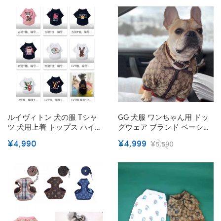
防寒 ファッション 人気 経典
策 ワンちゃん用 ジバンシィ
モノグラム おしゃれ かわい
猫服 洋服 バーバリー 涼しい
い ペット服
柔らかい かわいい 柄ミッキ
ーマウス
ルイヴィトン 犬の服 Tシャ
GG 犬服 ワンちゃん用 ドッ
ツ 犬用上着 トップス ハイブ
グウェア ブランド ベーシッ
ランド GG わんちゃん夏服
ク ＧＧ かわいい チワワ 犬
¥4,990
¥4,999
¥5,590
ペット洋服 快適 かわいい 猫
服 ダックス コピー トイプー
の半袖 バーバリーペット服
ドル Gg マルチーズ 冬服 傷
小型ペット用 犬服 日よけ服
なめ防止 犬洋服 偽物 抜け毛
コットン製 柔らかい S~2XL
対策 小型犬 ペット服