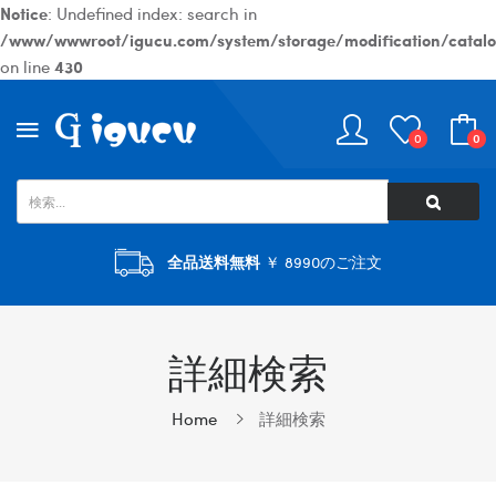
Notice
: Undefined index: search in
/www/wwwroot/igucu.com/system/storage/modification/catalog
on line
430
0
0
全品送料無料
￥ 8990のご注文
詳細検索
Home
詳細検索