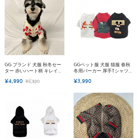
ん XXS~XL
屋着 散歩服 肌に優しい ピン
ク 激安 かわいい M~2XL
GG ブランド 犬服 秋冬セー
GGペット服 犬服 猫服 春秋
ター 赤いハート柄 キレイド
冬用パーカー 厚手Tシャツ
ッグウェア ニット Gg犬の服
暖かい Gg ペット洋服 犬 ト
¥4,990
¥3,990
¥6,390
秋冬カーディガン 防寒着 暖
レーナー 犬の服 猫の服 可愛
かい 可愛い おしゃれ 小中型
い 半袖 犬猫用 無袖 通気性
犬 散歩着 記念撮影 お出かけ
かわいい 大人気 送料無料 25
ペット服
色 2XS - 3XL