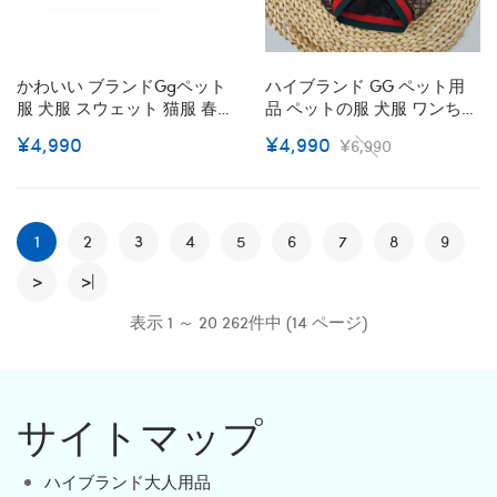
かわいい ブランドggペット
ハイブランド GG ペット用
服 犬服 スウェット 猫服 春
品 ペットの服 犬服 ワンちゃ
秋冬用パーカー 厚手Tシャツ
ん用ジャケット型 ドッグウ
¥4,990
¥4,990
¥6,990
暖かい GG ペット洋服 犬 ト
ェア 春秋コート かわいい チ
レーナー 小型犬 大中型犬 動
ワワ 犬服 Gg ダックス トイ
きやすい 犬の服 猫の服 定番
プードル マルチーズ 冬服 傷
スタイル S~2XL 激安
なめ防止 犬洋服 パロディ 抜
1
2
3
4
5
け毛対策 小型犬 ペット服
6
7
8
9
XS~XL
>
>|
表示 1 ～ 20 262件中 (14 ページ)
サイトマップ
ハイブランド大人用品