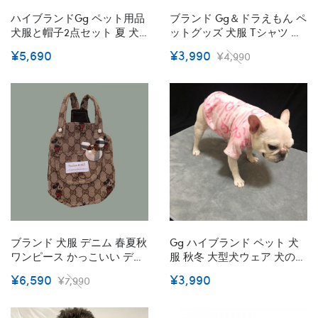
ハイブランドgg ペット用品
ブランド Gg＆ドラえもん ペ
犬服と帽子2点セット 夏 犬
ットグッズ 犬服 Tシャツ 猫
のスカート ワンちゃんベス
服 ペットの洋服 薄手tシャ
¥5,690
¥3,990
¥4,990
ト かわいい 猫の服 涼しい
ツ 高品質 春夏服 かわいい
復古スタイル GG花柄 日焼
犬シャツ 半袖 猫服 おしゃれ
け止めキャップ 柔らかい 快
激安 お出かけ服 中小型ペッ
適 着こなしやすい
ト用 肌に優しい 通気性
S~2XL
ブランド 犬服 デニム 春夏秋
Gg ハイブランド ペット 犬
ワンピース かっこいい ディ
服 秋冬 大型犬ウェア 犬のパ
ズニー スカート 可愛い 女の
ーカー GG柄 コーラルフリ
¥6,590
¥3,990
¥7,990
子 GG柄 中小型犬 ペット用
ースの厚手のシャツ 暖かパ
犬のドレス ドッグウェア ペ
ーカー 防寒 暖かい 可愛い
ット服 犬洋服 猫服 ワンちゃ
ペット洋服 中型犬の洋服 部