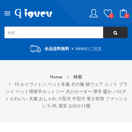
0
0
全品送料無料
￥ 8990のご注文
Home
検索
LV ルイヴィトン ペット冬服 犬の服 猫ウェア ニット ブラ
ンド ペット用厚手カットソー 犬のセーター 厚手 暖か パロデ
ィ かわいい 犬服 おしゃれ 小型犬 中型犬 寒さ対策 ファッショ
ン S~XL 激安 お出かけ服