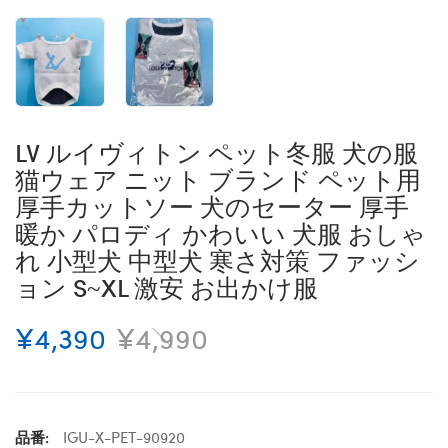
LV ルイヴィトン ペット冬服 犬の服
猫ウェア ニット ブランド ペット用
厚手カットソー 犬のセーター 厚手
暖か パロディ かわいい 犬服 おしゃ
れ 小型犬 中型犬 寒さ対策 ファッシ
ョン S~XL 激安 お出かけ服
¥4,390
¥4,990
品番:
IGU-X-PET-90920