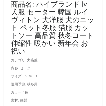
商品名: ハイブランド lv
犬服 セーター 韓国 ルイ
ヴィトン 犬洋服 犬のニッ
ト ペット冬服 猫服 カッ
トソー 高品質 秋冬コート
伸縮性 暖かい 新年会 お
祝い
カテゴリ: 犬猫服
内容: セーター
サイズ: S M L XL
適用季節: 秋冬用
カラー: 1色
素材: 綿製