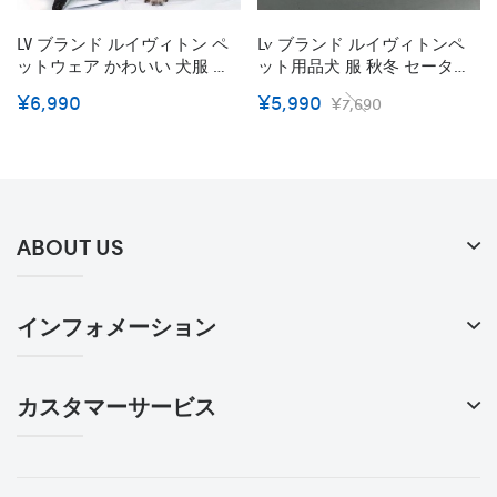
LV ブランド ルイヴィトン ペ
Lv ブランド ルイヴィトンペ
ットウェア かわいい 犬服 冬
ット用品犬 服 秋冬 セーター
用 ドッグウェア ペット服 ふ
猫服 ドッグウェア 高品質 ニ
¥6,990
¥5,990
¥7,690
わふわ 小型犬 中型犬 フード
ットセーター 暖かい 可愛い
付き 暖かい 猫犬服
おしゃれ 小型犬 中型犬 散歩
着 記念撮影 お出かけ 部屋着
ペット服
ABOUT US
インフォメーション
カスタマーサービス