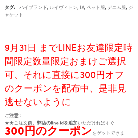
タグ:
ハイブランド
,
ルイヴィトン
,
LV
,
ペット服
,
デニム服
,
ジ
ャケット
9月31日 までLINEお友達限定時
間限定数量限定おまけご選択
可、それに直接に300円オフ
のクーポンを配布中、是非見
逃せないように
ご注意：
★★ご注文前、
弊店のline idを追加
いただければすぐ
300円のクーポン
をゲットできま