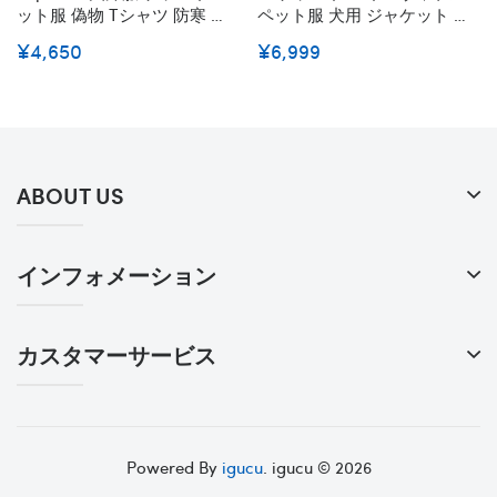
ット服 偽物 Tシャツ 防寒 コ
ペット服 犬用 ジャケット 野
ート 犬用 シュプリーム パ
球服コート モノグラム お洒
¥4,650
¥6,999
ーカー ドッグウェア 春秋冬
落 シュプリーム 刺繍 付き フ
服 英字柄 フード付き 可愛い
ァッション 個性ドッグウェア
柔らかい ファッション 小中
春秋 洋服 かわいい 猫服 防寒
型犬服 猫服 ペット用品 脱毛
暖かい トイプードル服 人気
保護 お散歩 お出かけ
柔らかい 小中型犬服
ABOUT US
インフォメーション
カスタマーサービス
Powered By
igucu
. igucu © 2026