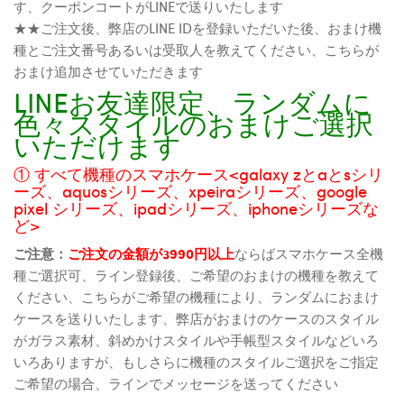
す、クーポンコートがLINEで送りいたします
★★ご注文後、弊店のLINE IDを登録いただいた後、おまけ機
種とご注文番号あるいは受取人を教えてください、こちらが
おまけ追加させていただきます
LINEお友達限定、ランダムに
色々スタイルのおまけご選択
いただけます
① すべて機種のスマホケース<galaxy zとaとsシリ
ーズ、aquosシリーズ、xpeiraシリーズ、google
pixel シリーズ、ipadシリーズ、iphoneシリーズな
ど>
ご注意：
ご注文の金額が3990円以上
ならばスマホケース全機
種ご選択可、ライン登録後、ご希望のおまけの機種を教えて
ください、こちらがご希望の機種により、ランダムにおまけ
ケースを送りいたします、弊店がおまけのケースのスタイル
がガラス素材、斜めかけスタイルや手帳型スタイルなどいろ
いろありますが、もしさらに機種のスタイルご選択をご指定
ご希望の場合、ラインでメッセージを送ってください