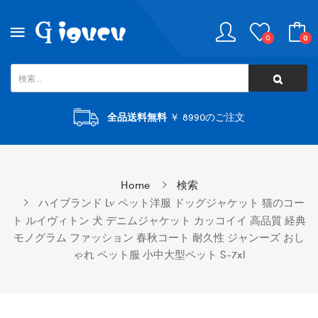
0
0
全品送料無料
￥ 8990のご注文
Home
検索
ハイブランド Lv ペット洋服 ドッグジャケット 猫のコー
ト ルイヴィトン 犬 デニムジャケット カッコイイ 高品質 経典
モノグラム ファッション 春秋コート 耐久性 ジャンーズ おし
ゃれ ペット服 小中大型ペット S-7xl