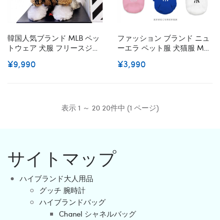
韓国人気ブランド MLB ペッ
ファッション ブランド ニュ
トウェア 犬服 フリースジャ
ーエラ ペット服 犬猫服 MLB
ケット もこもこ 暖かい Mlb
ドッグパーカー 秋冬コート
¥9,990
¥3,990
犬のプルオーバー 防寒コー
流行り スウェットシャツ 半
ト 厚手 ファッション 小型犬
袖シャツ 裏起毛 暖かい 防寒
ペット洋服 おしゃれ パーカ
パーカー ネコウェア かわい
ー 猫服 S - 2XL
い通気性抜群 S~2XL 激安
表示 1 ～ 20 20件中 (1 ページ)
サイトマップ
ハイブランド大人用品
グッチ 腕時計
ハイブランドバッグ
Chanel シャネルバッグ