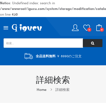
Notice
: Undefined index: search in
/www/wwwroot/igucu.com/system/storage/modification/catalog
on line
430
0
0
全品送料無料
￥ 8990のご注文
詳細検索
Home
詳細検索