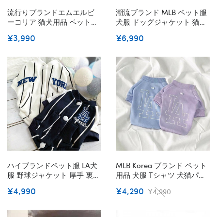
流行りブランドエムエルビ
潮流ブランド MLB ペット服
ーコリア 猫犬用品 ペットグ
犬服 ドッグジャケット 猫服
ッズ ペットキャップ ペット
フリースパーカー 秋冬 暖か
¥3,990
¥6,990
MLB 犬猫野球キャップ 犬ス
い 防寒コート 寒さ対策 可愛
ポーツ帽子 ペット野球帽 NY
い おしゃれ ペット用品 活動
ロゴ刺繍入れ かわいい 犬の
散歩 スナップ付き 着脱簡単
帽子 X-Xl小中大型ペット
ファッション
ハイブランドペット服 LA犬
MLB Korea ブランド ペット
服 野球ジャケット 厚手 裏起
用品 犬服 Tシャツ 犬猫パー
毛 暖かい 防寒コート春秋冬
カー かわいい Newera 猫洋
¥4,990
¥4,290
¥4,990
パーカー ドッグウェア 高品
服 大き目ロゴ おしゃれ ペッ
質 かっこいい スナップ付き
ト服 スウェット 厚手Tシャ
着脱安い 猫の洋服 3色 S -
ツ 韓国 通販 T-シャツ 半袖