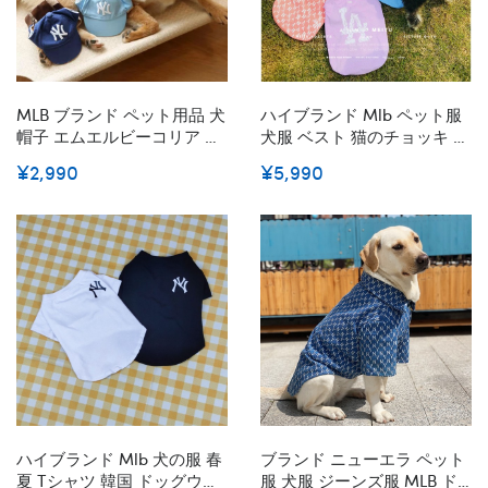
MLB ブランド ペット用品 犬
ハイブランド Mlb ペット服
帽子 エムエルビーコリア 犬
犬服 ベスト 猫のチョッキ 潮
用キャップ 春夏 犬の帽子 ペ
流 ブランド NY ドッグ服 コ
¥2,990
¥5,990
ット用帽子 野球帽 日よけ 日
ットン製 通気性 薄手 夏ウェ
焼け防止 紫外線対策 小型犬
ア 小中型ペット用 お出かけ
中型犬 大型犬 ドックウェア
着 テディベアなどダックス
海 お出かけ 散歩用
着心よい S - 3XL
ハイブランド Mlb 犬の服 春
ブランド ニューエラ ペット
夏 Tシャツ 韓国 ドッグウェ
服 犬服 ジーンズ服 MLB ド