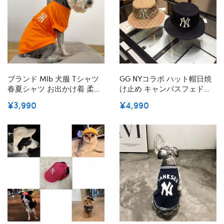
ブランド Mlb 犬服 Tシャツ
GG NYコラボ ハット帽日焼
春夏シャツ お出かけ着 柔ら
け止め キャンバスフェドラ
かい 部屋着ドッグウェア ボ
ニューヨークヤンキース バ
¥3,990
¥4,990
ックス ペット服 着心良い 綿
ケットハット オシャレ カジ
シャツ シンプル T-シャツ 半
ュアル ファッション
袖 猫服 通気性抜群 XS - 2XL