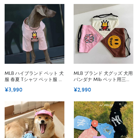
グウェア 半袖シャツ 日焼き
なし 動きやすい 着心地よい
防ぐ 脱毛保護 ペット洋服 か
トップス
わいい 韓国
MLB ハイブランド ペット 犬
MLB ブランド 犬グッズ 犬用
服 春夏 Tシャツ ペット服 ド
バンダナ Mlb ペット用三角
ッグウェア 可愛い 洋服 半袖
スカーフ ネコの首スカーフ
¥3,990
¥2,990
シャツ 通気性 犬の服 薄手
涎掛け 犬よだれかけ モノグ
パジャマ カップル服 スポー
ラム柄 調整可能 猫犬用 首輪
ツ服 タンクトップ クールベ
飾り 唾液タオル S~xl
スト 柔らかい 綿製 中大型対
応