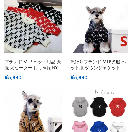
4XL 激安
猫服 両足Tシャツ 激安
XS~2XL
ブランド MLB ペット用品 犬
流行りブランド MLB犬服 ペ
服 犬セーター おしゃれ NY
ット服 ダウンジャケット 防
ロゴ ジャガード かわいい 猫
寒コート ドッグウェア 防風
¥5,990
¥8,990
服 ニットセーター 毛糸 伸縮
ペットコート フード付き 暖
性 コート 防寒 小中型犬 お
かい ドッグ冬服 ファッショ
散歩 韓国スタイル
ン ハンサム かわいい 高品質
S-2xl