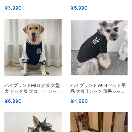
ア 可愛い ペット服 コットン
ッグ服 コスチューム 猫ウェ
¥3,990
¥5,990
上着 伸縮性 通気 小型 中型
ア ペット 犬のシャツ デニム
犬 パジャマ ペット洋服 お出
シャツ 春夏 薄い パグフレン
かけ 犬の日焼け防止 冷房対
チブル 中型犬服 大型犬服 カ
策 シンプル 可愛い 犬服
ッコイイ 耐久性 XS~3XL
S~2XL
ハイブランドMLB 犬服 大型
ハイブランド MLB ペット用
犬 ドッグ服 犬コート ジャケ
品 犬服 Tシャツ 薄手シャツ
ット 春秋 暖かい 可愛い お
通気性強い ドッグスウェッ
¥6,990
¥4,990
しゃれ ペット用品 愛犬猫 誕
トシャツ 刺繍ロゴ付き ファ
生日 贈り物 ハンサム
ッション 日焼け止め生地 猫
ウェア 脱毛保護 おしゃれ
XS - 2XL