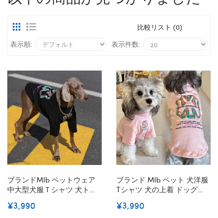
比較リスト (0)
表示順:
表示件数:
ブランドmlb ペットウェア
ブランド Mlb ペット 犬洋服
中大型犬服Ｔシャツ 犬トレ
Tシャツ 犬の上着 ドッグ服
ーナー服 お散歩お出かけウ
猫服 半袖 かわいい 小中型
¥3,990
¥3,990
ェアに コットン春夏服 ドッ
犬用 薄い ペット服 通気 袖