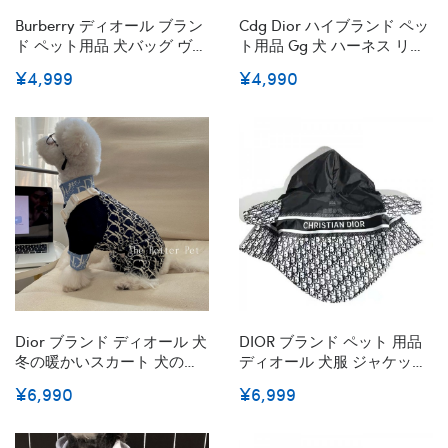
Burberry ディオール ブラン
Cdg Dior ハイブランド ペッ
ド ペット用品 犬バッグ ヴィ
ト用品 Gg 犬 ハーネス リー
トンペット革鞄 モノグラム
ド 小中型犬 Fendi ルイヴィ
¥4,999
¥4,990
バーバリー 犬斜め掛けバッ
トン 牽引ロープ 2点セット
グ Fendi猫犬用 レザーバッグ
通気性 調節可 猫用 ベスト式
お出かけ 収納バッグ おしゃ
かわいい 犬用ハーネス 耐久
れ ドッグ用品 ミニ鞄 テディ
性 子犬用 柔らかい S~XL 激
ポメラニアン 中小型 ペット
安 送料無料
適応
Dior ブランド ディオール 犬
DIOR ブランド ペット 用品
冬の暖かいスカート 犬のス
ディオール 犬服 ジャケット
カート ワンピース 秋のペッ
ドッグウェア 犬 のオーバー
¥6,990
¥6,999
トのコスチューム ドレスボ
オール ファッション 帽子付
ウノットスカートポリエス
き 猫コート 暖かい 防寒 防
テル 綿の中犬の服 L~2XL
水 猫服 カッコイイ 経典柄