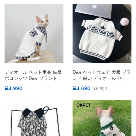
ルームウェア オシャレ 猫の
ペット用品 手提げ式 小型犬
洋服 犬の服 かっこいい
中型犬 定番モノグラム柄 お
XS~2XL 小中型ペット
しゃれ 安全 快適 犬グッズ
蓋つき S/M/L
ディオール ペット用品 猫服
Dior ペットウェア 犬服 ブラ
ポロシャツ Dior ブランド ペ
ンド 白い ディオール セータ
ット服 カッコイイ 子犬服 半
ー ふわふわ 保温 秋冬服 ド
¥4,990
¥4,690
¥6,590
袖 暖かい 春秋 ネコちゃん服
ッグウェア 猫服 犬のカーデ
おしゃれ猫の洋服 シンプル
ィガン 通気性 かわいい 猫ニ
コスチューム 衣装 XS~2XL
ット 柔らかい 犬 洋服 お出
かけ パーティー誕生日服