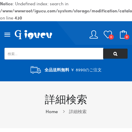
Notice
: Undefined index: search in
/www/wwwroot/igucu.com/system/storage/modification/catalog
on line
430
0
0
全品送料無料
￥ 8990のご注文
詳細検索
Home
詳細検索