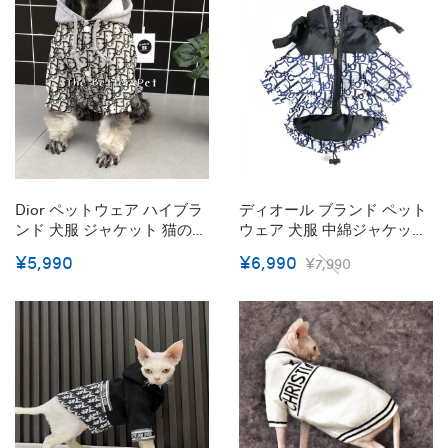
ペットウェア
Dior ペットウェア ハイブラ
ディオール ブランド ペット
ンド 犬服 ジャケット 猫のパ
ウェア 犬服 中綿ジャケット
ーカー Gg 犬猫コート ペッ
秋冬向け Dior ペット洋服 中
¥5,990
¥6,990
¥7,990
トの春秋服 おしゃれ 経典モ
綿コート 猫 冬服 ペット防寒
ノグラム 流行り カッコイイ
服 韓国 中綿入り 暖か 防風
高品質 着脱簡単 かわいい ド
防水 かわいい 高品質 中小型
ッグ洋服 お出かけ用
ペット 激安 S~2XL