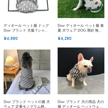
ディオール ペット服 ドッグ
Dior ディオール ペット服 春
Dior ブランド 犬服 Tシャツ
夏 犬ウェア DOG 薄紗 無袖
通気性服 春夏犬ウェア 猫服
ブランド 猫服 オシャレ 通気
¥4,990
¥4,290
犬用 猫用品 タンクトップ T
性 ロゴ入れ 涼しい 紡糸 キ
シャツ 記念撮影着 肌に優し
ュート お出かけ服 小中型犬
い 小中型ペット服 S~2XL
心地よい 日よけ服 脱毛保護
XS~3XL
Dior ブランド ペットの服 犬
Dior ブランド 犬の用品 犬の
ウェア 定番モノグラム柄シ
服 ディオール ペットウェア