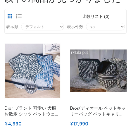
比較リスト (0)
表示順:
表示件数:
Dior ブランド 可愛い 犬服
Dior/ディオール ペットキャ
お散歩 シャツ ペットウェア
リーバッグ ペットキャリー
ディオール ドッグウェア 薄
バック ブランド ペットバッ
¥4,990
¥17,990
手 お出かけ 春 夏 服 部屋着
グ キャリーバッグ 猫用 犬用