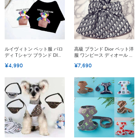
ルイヴィトン ペット服 パロ
高級 ブランド Dior ペット洋
ディ Tシャツ ブランド DIOR
服 ワンピース ディオール 犬
犬の服 春夏 かわいい 韓国風
ドレス スカート 蝶結び 袖な
¥4,990
¥7,690
半袖シャツ 猫服 中小型犬服
し 小型犬 中型犬 ペット服
猫の柄 日よけ服 ペット洋服
ドッグウェア かわいい チワ
通気性 コットン 夏服 動きや
ワ服 猫服 パーティー 誕生日
すい S~2XL
オーダーメイド