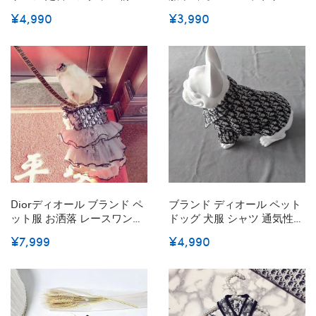
ャツ ディオール ドッグ春夏
ドッグ服 パーカー 半袖 犬洋
¥4,990
¥3,990
寝間着 ドッグウェア おしゃ
服 Tシャツ かわいい 中型犬
れ ペット洋服 犬服 Tシャツ
洋服 おしゃれ 着心地よい 大
パジャマ かわいい 快適
型犬服 お出かけ着 ペット服
S~2XL
M~2XL
Diorディオール ブランド ペ
ブランド ディオール ペット
ット服 お洒落 レースワンピ
ドッグ 犬服 シャツ 通気性服
ス 洋服 可愛い 通気性 抜群
Dior 春夏犬ウェア 猫服 犬用
¥7,999
¥4,990
小型ペット ペットウェア 愛
猫用品 タンクトップ シャツ
犬 愛猫グッズ オーバーオー
記念撮影着 おしゃれ 1～12サ
ル 綺麗 柔らかい パーティ
イズ 犬の服 かっこいい 小中
ー出席 散歩
型ペット