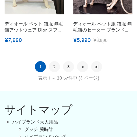
ディオール ペット 猫服 無毛
ディオール ペット服 猫服 無
猫アウトウェア Dior スフィ
毛猫のセーター ブランド
ンクス服 ジャケット 暖かい
DIOR スフィンクス秋冬服 デ
¥7,990
¥5,990
¥6,990
秋冬コート ブランド ペット
ボンレックス用 暖かい カッ
洋服 中綿コート 韓国スタイ
コイイ 気質 ホワイト 猫用ニ
ル 猫服 かわいい 厚手防寒服
ット 記念撮影 ペット洋服 柔
暖か 寒さ対策
らかい 猫 洋服 お散歩 寒さ
1
2
3
対策 S~2XL
>
>|
表示 1 ～ 20 57件中 (3 ページ)
サイトマップ
ハイブランド大人用品
グッチ 腕時計
ハイブランドバッグ