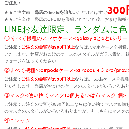
ご注意：
30
★★ご注文前、
弊店のline idを追加
いただければすぐ
★★ご注文後、弊店のLINE IDを登録いただいた後、おまけ
LINEお友達限定、ランダム
① すべて機種のスマホケース<galaxy zとaとsシリーズ、
ご注意：
ご注文の金額が3990円以上
ならばスマホケース全機種
いたします、弊店がおまけのケースのスタイルがガラス素材、
ッセージを送ってください
②すべて機種のairpodsケース<airpods 4 3 pro/pro
ご注意：
ご注文の金額が3990円以上
ならばairpodsケース
りいたします、弊店がおまけのケースのスタイルがいろいろあ
③マスク<使い捨てマスク10個あるいは布マスク1個>
ご注意：ご注文の金額が3990円以上ならば使い捨てマスク10
のマスクのスタイルがいろいろありますが、もしさらにマスク
④ｔシャツ
ご注意：
ご注文の金額が4990円以上
ならばｔシャツご選択可、