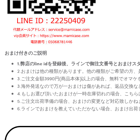
おまけ付きのご説明
1.弊店のline idを登録後、ラインで御注文番号とお
2.おまけは他の種類があります。他の種類がご希望の方
3.ご注文金額3990円(商品本体)以上の場合、無料でオマ
3.海外発送なので万が一おまけは傷があれば、返品交換
4.もしお選び頂いたおまけが一時在庫切れの場合、こち
5.ご注文出荷準備の場合、おまけの変更など対応致しかね
6.ラインでおまけを教えていただかない場合、おまけ出荷