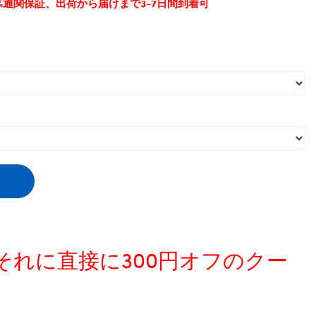
0%通関保証、出荷から届けまで3-7日間到着可
、それに直接に300円オフのクー