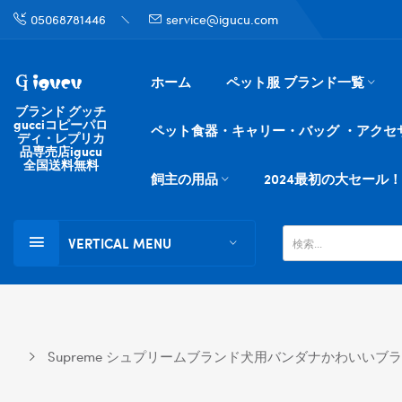
05068781446
service@igucu.com
ホーム
ペット服 ブランド一覧
ブランド グッチ
gucciコピーパロ
ペット食器・キャリー・バッグ ・アクセ
ディ・レプリカ
品専売店igucu
全国送料無料
飼主の用品
2024最初の大セール！
VERTICAL MENU
Supreme シュプリームブランド犬用バンダナかわい