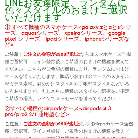
LINEお友達限定、ランダムに
色々スタイルのおまけご選択
いただけます
① すべて機種のスマホケース<galaxy zとaとsシリ
ーズ、aquosシリーズ、xpeiraシリーズ、google
pixel シリーズ、ipadシリーズ、iphoneシリーズな
ど>
ご注意：
ご注文の金額が3990円以上
ならばスマホケース全機
種ご選択可、ライン登録後、ご希望のおまけの機種を教えて
ください、こちらがご希望の機種により、ランダムにおまけ
ケースを送りいたします、弊店がおまけのケースのスタイル
がガラス素材、斜めかけスタイルや手帳型スタイルなどいろ
いろありますが、もしさらに機種のスタイルご選択をご指定
ご希望の場合、ラインでメッセージを送ってください
②すべて機種のairpodsケース<airpods 4 3
pro/pro2 2/1 通用型など>
ご注意：
ご注文の金額が3990円以上
ならばairpodsケース全機
種ご選択可、ライン登録後、ご希望のおまけの機種を教えて