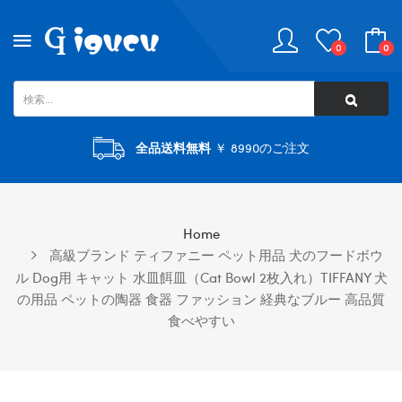
0
0
全品送料無料
￥ 8990のご注文
Home
高級ブランド ティファニー ペット用品 犬のフードボウ
ル Dog用 キャット 水皿餌皿（cat Bowl 2枚入れ）TIFFANY 犬
の用品 ペットの陶器 食器 ファッション 経典なブルー 高品質
食べやすい