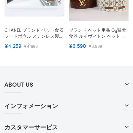
CHANEL ブランド ペット食器
ブランド ペット用品 Gg猫犬
フードボウル ステンレス製
食器 ルイヴィトン ペット フ
スチール シャネル ハイブラ
ードボウル 丸い 陶磁 水入れ
¥4,259
¥6,590
¥4,699
¥6,999
ンド 水入れ 滑り止め 餌皿 小
餌皿 おしゃれ ドッグ用品 耐
中型犬 猫犬用 ペット用品 ホ
衝撃ネコちゃん 滑り止め 小
ワイト色
中型犬 猫犬 高級用品
ABOUT US
インフォメーション
カスタマーサービス