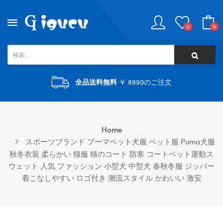
0
0
全品送料無料
￥ 8990のご注文
Home
スポーツブランド プーマペット犬服 ペット服 Puma犬服
秋冬衣装 柔らかい 猫服 猫のコート 防寒 コートペット運動ス
ウェット 人気 ファッション 小型犬 中型犬 春秋冬服 ジッパー
着こなしやすい ロゴ付き 潮流スタイル かわいい 激安