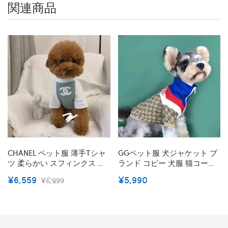
関連商品
CHANEL ペット服 薄手Tシャ
GGペット服 犬ジャケット ブ
ツ 柔らかい スフィンクス コ
ランド コピー 犬服 猫コート
ットン ペット用 ドッグウェ
ペットウェア 厚手 ファッシ
¥6,559
¥5,990
¥6,999
ア シャネル ブランド 白緑色
ョン 秋冬適応 柔らかい ファ
小型ペット カッコイイ 個性
スナー開閉 着こなしやすい
的 愛犬愛猫グッズ コピー
ドッグウェア かわいい