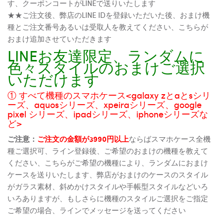
す、クーポンコートがLINEで送りいたします
★★ご注文後、弊店のLINE IDを登録いただいた後、おまけ機
種とご注文番号あるいは受取人を教えてください、こちらが
おまけ追加させていただきます
LINEお友達限定、ランダムに
色々スタイルのおまけご選択
いただけます
① すべて機種のスマホケース<galaxy zとaとsシリ
ーズ、aquosシリーズ、xpeiraシリーズ、google
pixel シリーズ、ipadシリーズ、iphoneシリーズな
ど>
ご注意：
ご注文の金額が3990円以上
ならばスマホケース全機
種ご選択可、ライン登録後、ご希望のおまけの機種を教えて
ください、こちらがご希望の機種により、ランダムにおまけ
ケースを送りいたします、弊店がおまけのケースのスタイル
がガラス素材、斜めかけスタイルや手帳型スタイルなどいろ
いろありますが、もしさらに機種のスタイルご選択をご指定
ご希望の場合、ラインでメッセージを送ってください