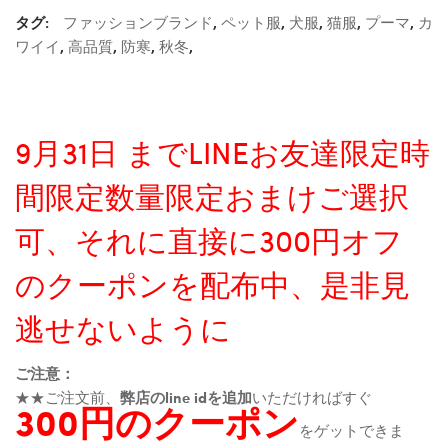
タグ:
ファッションブランド
,
ペット服
,
犬服
,
猫服
,
プーマ
,
カ
ワイイ
,
高品質
,
防寒
,
秋冬
,
9月31日 までLINEお友達限定時
間限定数量限定おまけご選択
可、それに直接に300円オフ
のクーポンを配布中、是非見
逃せないように
ご注意：
★★ご注文前、
弊店のline idを追加
いただければすぐ
300円のクーポン
をゲットできま