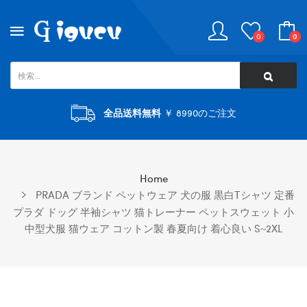
0
0
全品送料無料
￥ 8990のご注文
Home
PRADA ブランド ペットウェア 犬の服 黒白Tシャツ 定番
プラダ ドッグ 半袖シャツ 猫トレーナー ペットスウェット 小
中型犬服 猫ウェア コットン製 春夏向け 着心良い S~2XL