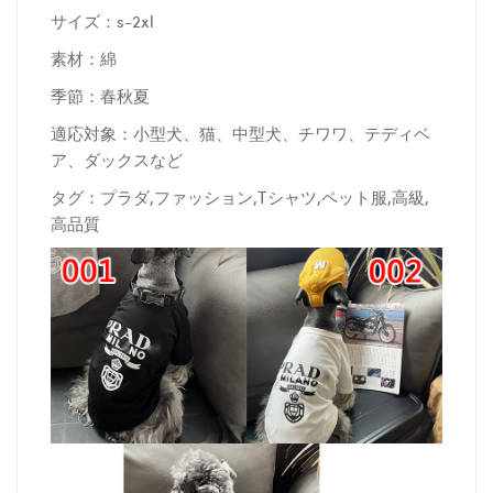
サイズ：s-2xl
素材：綿
季節：春秋夏
適応対象：小型犬、猫、中型犬、チワワ、テディベ
ア、ダックスなど
タグ：プラダ,ファッション,Tシャツ,ペット服,高級,
高品質