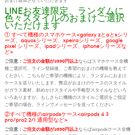
LINEお友達限定、ランダムに
色々スタイルのおまけご選択
いただけます
① すべて機種のスマホケース<galaxy zとaとsシリ
ーズ、aquosシリーズ、xpeiraシリーズ、google
pixel シリーズ、ipadシリーズ、iphoneシリーズな
ど>
ご注意：
ご注文の金額が3990円以上
ならばスマホケース全機
種ご選択可、ライン登録後、ご希望のおまけの機種を教えて
ください、こちらがご希望の機種により、ランダムにおまけ
ケースを送りいたします、弊店がおまけのケースのスタイル
がガラス素材、斜めかけスタイルや手帳型スタイルなどいろ
いろありますが、もしさらに機種のスタイルご選択をご指定
ご希望の場合、ラインでメッセージを送ってください
②すべて機種のairpodsケース<airpods 4 3
pro/pro2 2/1 通用型など>
ご注意：
ご注文の金額が3990円以上
ならばairpodsケース全機