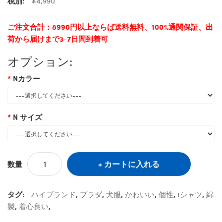
税別:
¥4,990
ご注文合計：8990円以上ならば送料無料、100%通関保証、出
荷から届けまで3-7日間到着可
オプション:
Nカラー
N サイズ
カートに入れる
数量
タグ:
ハイブランド
,
プラダ
,
犬服
,
かわいい
,
個性
,
tシャツ
,
綿
製
,
着心良い
,