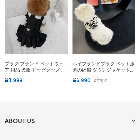
プラダ ブランド ペットウェ
ハイブランドプラダ ペット服
ア 用品 犬服 ドッググッズ 犬
犬の綿服 ダウンジャケットベ
用 Tシャツ ワンちゃ ん
スト 無袖 Prada 猫のセータ
¥3,999
¥6,990
¥7,990
Prada ワンピース 黒白 ファ
ー 暖かい ペット秋冬服 シン
ッション 犬のバッグ ペット
プル 高級感 おしゃれ ドッグ
バンダナ 流行装い かわいい
ニット服 柔らかい 快い 高品
中小型ペット 用品
質 ネコウェア ペット洋服 お
出かけ服 XS - 4XL
ABOUT US