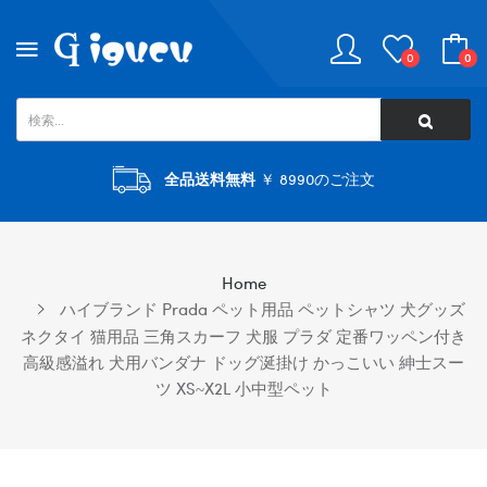
0
0
全品送料無料
￥ 8990のご注文
Home
ハイブランド Prada ペット用品 ペットシャツ 犬グッズ
ネクタイ 猫用品 三角スカーフ 犬服 プラダ 定番ワッペン付き
高級感溢れ 犬用バンダナ ドッグ涎掛け かっこいい 紳士スー
ツ XS~X2L 小中型ペット