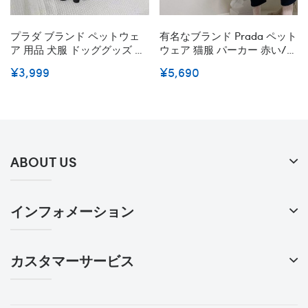
プラダ ブランド ペットウェ
有名なブランド Prada ペット
ア 用品 犬服 ドッググッズ 犬
ウェア 猫服 パーカー 赤い/黒
用 Tシャツ ワンちゃ ん
い コットン100％ 無毛猫 ネコ
¥3,999
¥5,690
Prada ワンピース 黒白 ファ
ちゃん Tシャツ フード付き 無
ッション 犬のバッグ ペット
地 プラダ ワッペン付き 高級
バンダナ 流行装い かわいい
感 子犬服 暖かい 柔らかい ペ
中小型ペット 用品
ットの洋服 お出かけ服 傷防
止 小中型ペット
ABOUT US
インフォメーション
カスタマーサービス