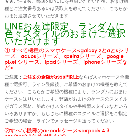
★★ご注文後、弊店のLINE IDを登録いただいた後、おまけ機
種とご注文番号あるいは受取人を教えてください、こちらが
おまけ追加させていただきます
LINEお友達限定、ランダムに
色々スタイルのおまけご選択
いただけます
① すべて機種のスマホケース<galaxy zとaとsシリ
ーズ、aquosシリーズ、xpeiraシリーズ、google
pixel シリーズ、ipadシリーズ、iphoneシリーズな
ど>
ご注意：
ご注文の金額が3990円以上
ならばスマホケース全機
種ご選択可、ライン登録後、ご希望のおまけの機種を教えて
ください、こちらがご希望の機種により、ランダムにおまけ
ケースを送りいたします、弊店がおまけのケースのスタイル
がガラス素材、斜めかけスタイルや手帳型スタイルなどいろ
いろありますが、もしさらに機種のスタイルご選択をご指定
ご希望の場合、ラインでメッセージを送ってください
②すべて機種のairpodsケース<airpods 4 3
pro/pro2 2/1 通用型など>