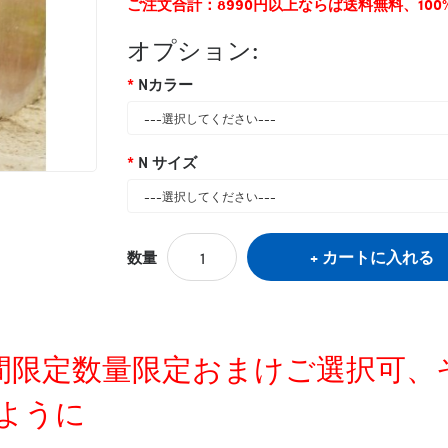
ご注文合計：8990円以上ならば送料無料、10
オプション:
Nカラー
N サイズ
カートに入れる
数量
タグ:
ハイブランド
,
モンクレール
,
ペット冬服
定時間限定数量限定おまけご選択可
ように