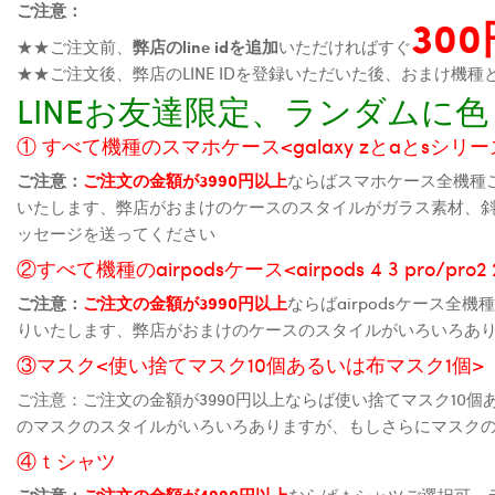
ご注意：
30
★★ご注文前、
弊店のline idを追加
いただければすぐ
★★ご注文後、弊店のLINE IDを登録いただいた後、おまけ
LINEお友達限定、ランダム
① すべて機種のスマホケース<galaxy zとaとsシリーズ、
ご注意：
ご注文の金額が3990円以上
ならばスマホケース全機種
いたします、弊店がおまけのケースのスタイルがガラス素材、
ッセージを送ってください
②すべて機種のairpodsケース<airpods 4 3 pro/pro
ご注意：
ご注文の金額が3990円以上
ならばairpodsケース
りいたします、弊店がおまけのケースのスタイルがいろいろあ
③マスク<使い捨てマスク10個あるいは布マスク1個>
ご注意：ご注文の金額が3990円以上ならば使い捨てマスク10
のマスクのスタイルがいろいろありますが、もしさらにマスク
④ｔシャツ
ご注意：
ご注文の金額が4990円以上
ならばｔシャツご選択可、