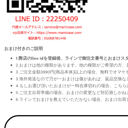
おまけ付きのご説明
1.弊店のline idを登録後、ラインで御注文番号とお
2.おまけは他の種類があります。他の種類がご希望の方
3.ご注文金額3990円(商品本体)以上の場合、無料でオマ
3.海外発送なので万が一おまけは傷があれば、返品交換
4.もしお選び頂いたおまけが一時在庫切れの場合、こち
5.ご注文出荷準備の場合、おまけの変更など対応致しかね
6.ラインでおまけを教えていただかない場合、おまけ出荷