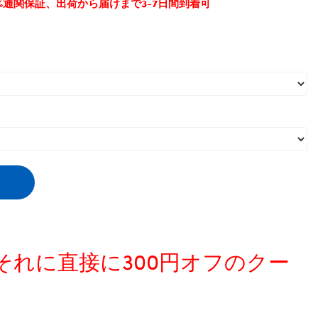
0%通関保証、出荷から届けまで3-7日間到着可
,
暖かい
,
防寒
,
ロンパース
、それに直接に300円オフのクー