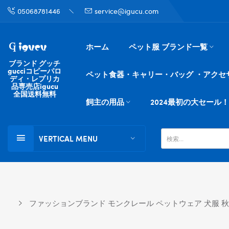
05068781446
service@igucu.com
ホーム
ペット服 ブランド一覧
ブランド グッチ
gucciコピーパロ
ペット食器・キャリー・バッグ ・アクセ
ディ・レプリカ
品専売店igucu
全国送料無料
飼主の用品
2024最初の大セール！
VERTICAL MENU
ファッションブランド モンクレール ペットウェア 犬服 秋冬