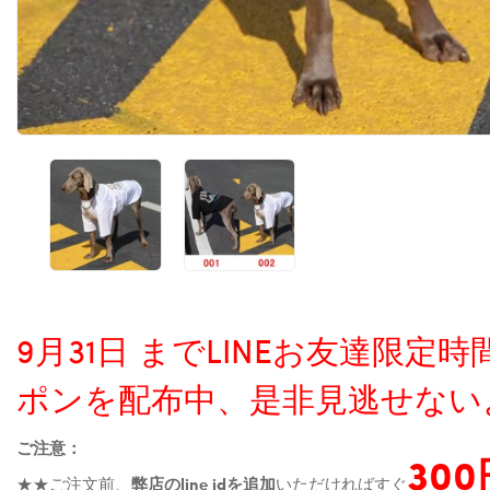
9月31日 までLINEお友達限
ポンを配布中、是非見逃せない
ご注意：
30
★★ご注文前、
弊店のline idを追加
いただければすぐ