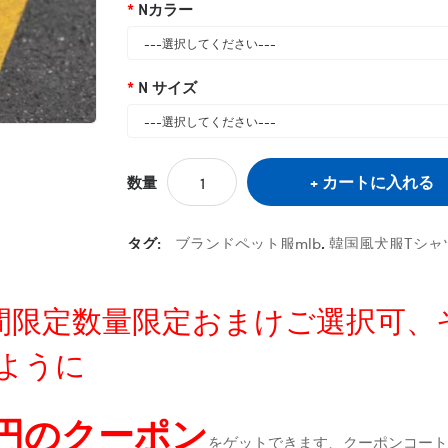
Nカラー
N サイズ
カートに入れる
数量
タグ:
ブランドペット服mlb
,
韓国風犬服Tシャ
定時間限定数量限定おまけご選択可
ように
0円のクーポン
をゲットできます、クーポンコートが