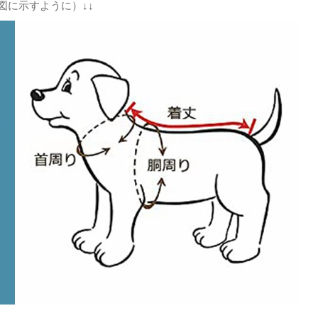
図に示すように）↓↓