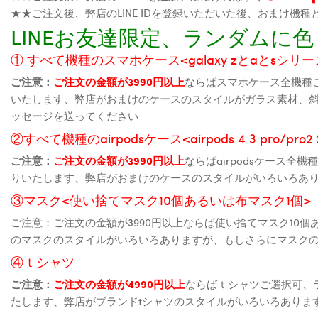
★★ご注文後、弊店のLINE IDを登録いただいた後、おまけ
LINEお友達限定、ランダム
① すべて機種のスマホケース<galaxy zとaとsシリーズ、
ご注意：
ご注文の金額が3990円以上
ならばスマホケース全機種
いたします、弊店がおまけのケースのスタイルがガラス素材、
ッセージを送ってください
②すべて機種のairpodsケース<airpods 4 3 pro/pro
ご注意：
ご注文の金額が3990円以上
ならばairpodsケース
りいたします、弊店がおまけのケースのスタイルがいろいろあ
③マスク<使い捨てマスク10個あるいは布マスク1個>
ご注意：ご注文の金額が3990円以上ならば使い捨てマスク10
のマスクのスタイルがいろいろありますが、もしさらにマスク
④ｔシャツ
ご注意：
ご注文の金額が4990円以上
ならばｔシャツご選択可、
たします、弊店がブランドtシャツのスタイルがいろいろありま