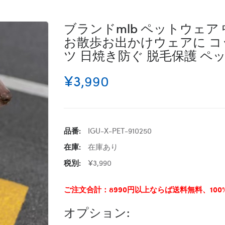
ブランドmlb ペットウェア
お散歩お出かけウェアに コ
ツ 日焼き防ぐ 脱毛保護 ペ
¥3,990
品番:
IGU-X-PET-910250
在庫:
在庫あり
税別:
¥3,990
ご注文合計：8990円以上ならば送料無料、10
オプション: