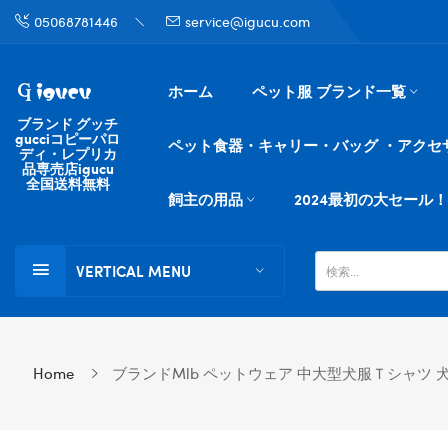
05068781446
service@igucu.com
ホーム
ペット服 ブランド一覧
ブランド グッチ
gucciコピーパロ
ペット食器・キャリー・バッグ ・アクセ
ディ・レプリカ
品専売店igucu
全国送料無料
飼主の用品
2024最初の大セール！
VERTICAL MENU
Home
ブランドmlb ペットウェア 中大型犬服Ｔシャツ 