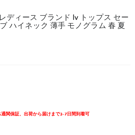
ディース ブランド lv トップス セー
ブ ハイネック 薄手 モノグラム 春 夏
0%通関保証、出荷から届けまで3-7日間到着可