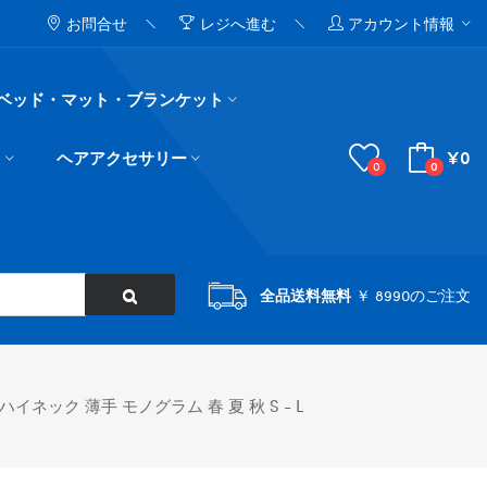
お問合せ
レジへ進む
アカウント情報
ベッド・マット・ブランケット
¥0
ド
ヘアアクセサリー
0
0
全品送料無料
￥ 8990のご注文
ック 薄手 モノグラム 春 夏 秋 S - L