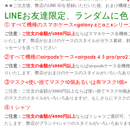
★★ご注文後、弊店のLINE IDを登録いただいた後、おまけ
LINEお友達限定、ランダム
① すべて機種のスマホケース<galaxy zとaとsシリーズ、
ご注意：
ご注文の金額が3990円以上
ならばスマホケース全機種
いたします、弊店がおまけのケースのスタイルがガラス素材、
ッセージを送ってください
②すべて機種のairpodsケース<airpods 4 3 pro/pro
ご注意：
ご注文の金額が3990円以上
ならばairpodsケース
りいたします、弊店がおまけのケースのスタイルがいろいろあ
③マスク<使い捨てマスク10個あるいは布マスク1個>
ご注意：ご注文の金額が3990円以上ならば使い捨てマスク10
のマスクのスタイルがいろいろありますが、もしさらにマスク
④ｔシャツ
ご注意：
ご注文の金額が4990円以上
ならばｔシャツご選択可、
たします、弊店がブランドtシャツのスタイルがいろいろありま