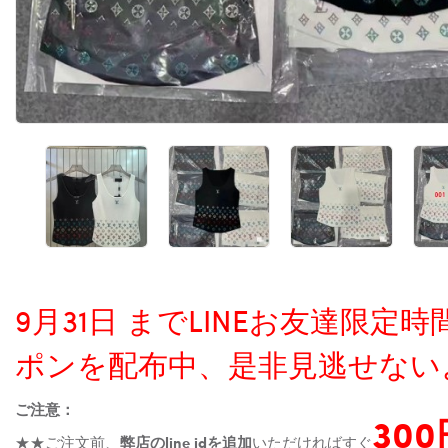
9月31日 までLINEお友達限
ポンを配布中、是非見逃せない
ご注意：
30
★★ご注文前、
弊店のline idを追加
いただければすぐ