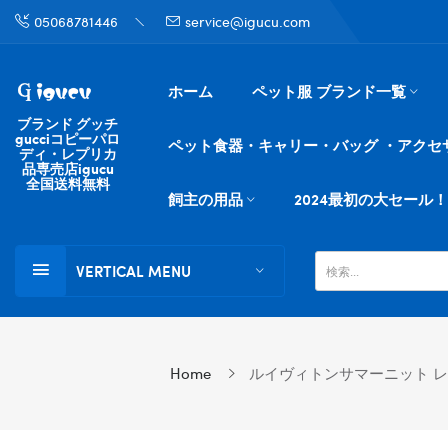
05068781446
service@igucu.com
ホーム
ペット服 ブランド一覧
ブランド グッチ
gucciコピーパロ
ペット食器・キャリー・バッグ ・アクセ
ディ・レプリカ
品専売店igucu
全国送料無料
飼主の用品
2024最初の大セール！
VERTICAL MENU
Home
ルイヴィトンサマーニット レディ