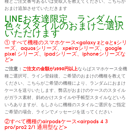
種とご注文番号あるいは受取人を教えてください、こちらが
おまけ追加させていただきます
LINEお友達限定、ランダムに
色々スタイルのおまけご選択
いただけます
① すべて機種のスマホケース<galaxy zとaとsシリ
ーズ、aquosシリーズ、xpeiraシリーズ、google
pixel シリーズ、ipadシリーズ、iphoneシリーズな
ど>
ご注意：
ご注文の金額が3990円以上
ならばスマホケース全機
種ご選択可、ライン登録後、ご希望のおまけの機種を教えて
ください、こちらがご希望の機種により、ランダムにおまけ
ケースを送りいたします、弊店がおまけのケースのスタイル
がガラス素材、斜めかけスタイルや手帳型スタイルなどいろ
いろありますが、もしさらに機種のスタイルご選択をご指定
ご希望の場合、ラインでメッセージを送ってください
②すべて機種のairpodsケース<airpods 4 3
pro/pro2 2/1 通用型など>