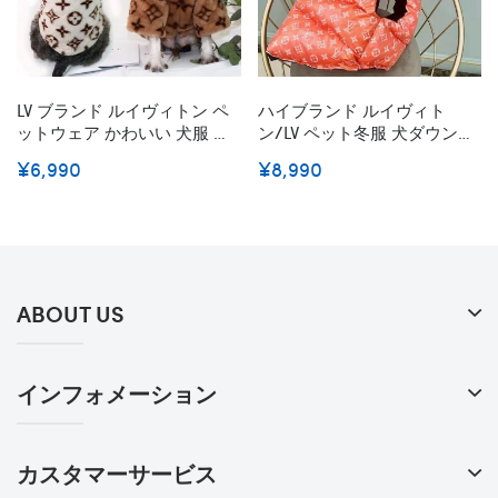
LV ブランド ルイヴィトン ペ
ハイブランド ルイヴィト
ットウェア かわいい 犬服 冬
ン/LV ペット冬服 犬ダウンジ
用 ドッグウェア ペット服 ふ
ャケット 冬 寒さ対策 Lvペッ
¥6,990
¥8,990
わふわ 小型犬 中型犬 フード
ト服 犬の中綿コート 厚手ベ
付き 暖かい 猫犬服
スト フード付き 暖かい 経典
モノグラム柄 ファッション
高品質 犬の防寒服 かわいい
着こなしやすい 小中大型ペッ
ト 激安
ABOUT US
インフォメーション
カスタマーサービス