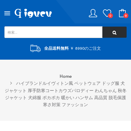
0
0
全品送料無料
￥ 8990のご注文
Home
ハイブランドルイヴィトン風 ペットウェア ドッグ服 犬
ジャケット 厚手防寒コートカウズパロディー わんちゃん 秋冬
ジャケット 犬綿服 ポカポカ 暖かい ハンサム 高品質 脱毛保護
寒さ対策 ファッション