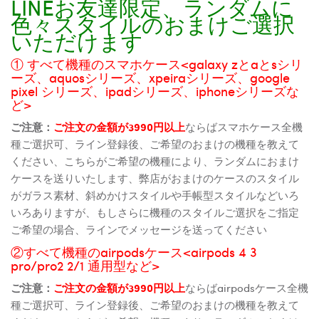
LINEお友達限定、ランダムに
色々スタイルのおまけご選択
いただけます
① すべて機種のスマホケース<galaxy zとaとsシリ
ーズ、aquosシリーズ、xpeiraシリーズ、google
pixel シリーズ、ipadシリーズ、iphoneシリーズな
ど>
ご注意：
ご注文の金額が3990円以上
ならばスマホケース全機
種ご選択可、ライン登録後、ご希望のおまけの機種を教えて
ください、こちらがご希望の機種により、ランダムにおまけ
ケースを送りいたします、弊店がおまけのケースのスタイル
がガラス素材、斜めかけスタイルや手帳型スタイルなどいろ
いろありますが、もしさらに機種のスタイルご選択をご指定
ご希望の場合、ラインでメッセージを送ってください
②すべて機種のairpodsケース<airpods 4 3
pro/pro2 2/1 通用型など>
ご注意：
ご注文の金額が3990円以上
ならばairpodsケース全機
種ご選択可、ライン登録後、ご希望のおまけの機種を教えて