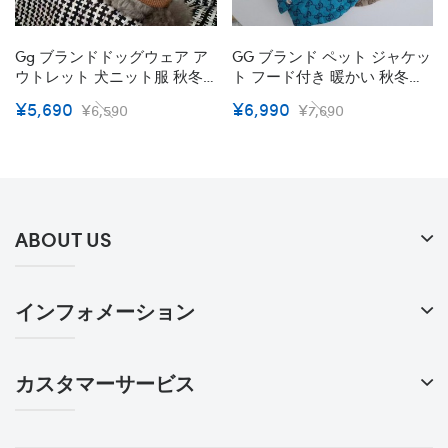
Gg ブランドドッグウェア ア
GG ブランド ペット ジャケッ
ウトレット 犬ニット服 秋冬
ト フード付き 暖かい 秋冬コ
向け 防寒 暖かい ペットセー
ート Gg 犬服 パロディー 洋服
¥5,690
¥6,990
¥6,590
¥7,690
ター 犬の服 犬服 猫服 可愛い
猫服 プルオーバー 経典モノ
伸縮性 着脱安い 高品質 小中
グラム 高級感 ファッション
大型ペット服
カッコイイ 半袖 動く安い 小
中大型ペット
ABOUT US
インフォメーション
カスタマーサービス