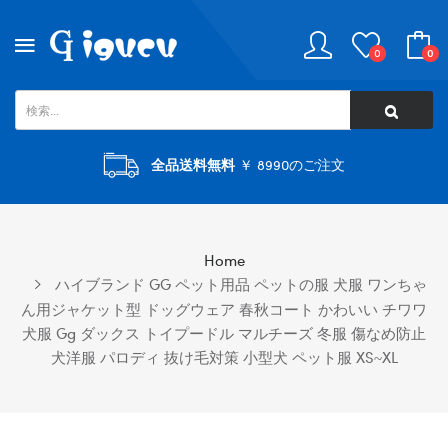
0
0
全品送料無料
￥ 8990のご注文
Home
ハイブランド GG ペット用品 ペットの服 犬服 ワンちゃ
ん用ジャケット型 ドッグウェア 春秋コート かわいい チワワ
犬服 Gg ダックス トイプードル マルチーズ 冬服 傷なめ防止
犬洋服 パロディ 抜け毛対策 小型犬 ペット服 XS~XL