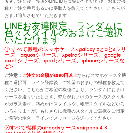
★★ご注文後、弊店のLINE IDを登録いただいた後、おまけ機
種とご注文番号あるいは受取人を教えてください、こちらが
おまけ追加させていただきます
LINEお友達限定、ランダムに
色々スタイルのおまけご選択
いただけます
① すべて機種のスマホケース<galaxy zとaとsシリ
ーズ、aquosシリーズ、xpeiraシリーズ、google
pixel シリーズ、ipadシリーズ、iphoneシリーズな
ど>
ご注意：
ご注文の金額が3990円以上
ならばスマホケース全機
種ご選択可、ライン登録後、ご希望のおまけの機種を教えて
ください、こちらがご希望の機種により、ランダムにおまけ
ケースを送りいたします、弊店がおまけのケースのスタイル
がガラス素材、斜めかけスタイルや手帳型スタイルなどいろ
いろありますが、もしさらに機種のスタイルご選択をご指定
ご希望の場合、ラインでメッセージを送ってください
②すべて機種のairpodsケース<airpods 4 3
pro/pro2 2/1 通用型など>