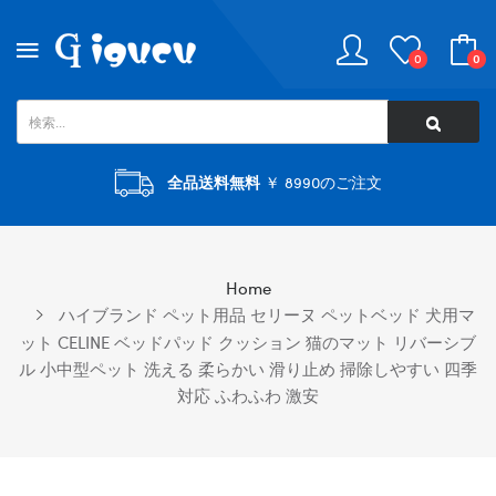
0
0
全品送料無料
￥ 8990のご注文
Home
ハイブランド ペット用品 セリーヌ ペットベッド 犬用マ
ット CELINE ベッドパッド クッション 猫のマット リバーシブ
ル 小中型ペット 洗える 柔らかい 滑り止め 掃除しやすい 四季
対応 ふわふわ 激安