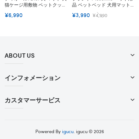
猫ケージ用敷物 ペットクッシ
品 ペットベッド 犬用マット
ョン ベーシック シャネル ブ
モスキーノ ベッドパッド ク
¥6,990
¥3,990
¥4,990
ランド 犬用ベッドパッド ペ
ッション 猫のマット リバー
ットハウス 四季通用 防湿 通
シブル 小中型ペット 洗える
気性 快適 柔らかい 滑りにく
柔らかい 滑り止め 掃除しや
い 清潔キープ SML
すい 通年使える S/M/L
ABOUT US
インフォメーション
カスタマーサービス
Powered By
igucu
. igucu © 2026